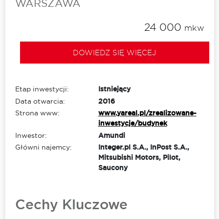
WARSZAWA
24 000
mkw
DOWIEDZ SIĘ WIĘCEJ
Etap inwestycji:
Istniejący
Data otwarcia:
2016
Strona www:
www.yareal.pl/zrealizowane-
inwestycje/budynek
Inwestor:
Amundi
Główni najemcy:
Integer.pl S.A., InPost S.A.,
Mitsubishi Motors, Pilot,
Saucony
Cechy Kluczowe