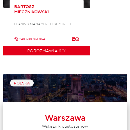
BARTOSZ
MIECZNIKOWSKI
LEASING MANAGER | HIGH STREET
+48 698 861 854
POROZMAWIAJMY
POLSKA
Warszawa
Wskaźnik pustostanów