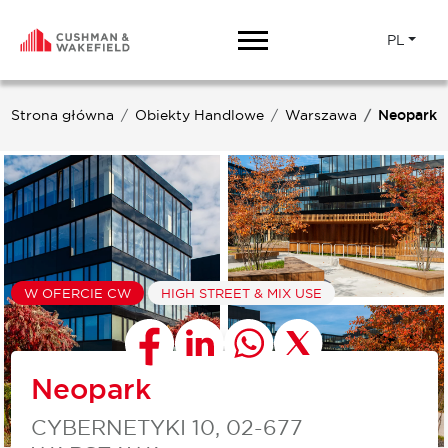
PL
Strona główna
Obiekty Handlowe
Warszawa
Neopark
W OFERCIE CW
HIGH STREET & MIX USE
Neopark
CYBERNETYKI 10, 02-677