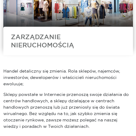
ZARZĄDZANIE
NIERUCHOMOŚCIĄ
Cushman & Wakefield to jeden z wiodących
zarządców nieruchomości komercyjnych na
świecie. Nasz zespół Asset Services oferuje
Handel detaliczny się zmienia. Rola sklepów, najemców,
szeroki wachlarz usług zarządzania
inwestorów, deweloperów i właścicieli nieruchomości
nieruchomościami komercyjnymi obejmujących
ewoluuje;
bieżące utrzymanie obiektów, doradztwo
techniczne, usługi...
Sklepy powstałe w Internecie przenoszą swoje działania do
centrów handlowych, a sklepy działające w centrach
handlowych przenoszą lub już przeniosły się do świata
wirualnego. Bez względu na to, jak szybko zmienia się
otoczenie rynkowe, zawsze możesz polegać na naszej
wiedzy i poradach w Twoich działaniach.