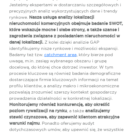
Jesteśmy ekspertami w dostarczaniu szczegółowych i
precyzyjnych analiz wykorzystujących dane i trendy
rynkowe.
Nasza usługa analizy lokalizacji
nieruchomości komercyjnych obejmuje badanie SWOT,
które wskazuje mocne i słabe strony, a także szanse i
zagrożenia związane z posiadaniem nieruchomości w
danej lokalizacji.
Z kolei dzięki analizie GAP
identyfikujemy nisze rynkowe i możliwości ekspansji.
Badamy też tzw.
catchment area
, który bierze pod
uwagę, m.in. zasięg wybranego obszaru i grupę
docelową, do której chce dotrzeć inwestor. W tym
procesie kluczowe są również badania demograficzne
dostarczające firmie kluczowych informacji na temat
profilu klientów, a analizy makro i mikroekonomiczne
pozwalają zrozumieć szerszy kontekst gospodarczy
prowadzenia działalności w konkretnej lokalizacji.
Monitorujemy również konkurencję, aby określić
poziom rywalizacji na rynku
, a także
analizujemy
stawki czynszowe, aby zapewnić klientom atrakcyjne
warunki najmu
. Ponadto oferujemy audyt
dotychczasowych umów, aby upewnić się, że wszystkie