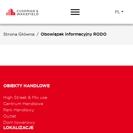
PL
Strona Główna
Obowiązek informacyjny RODO
OBIEKTY HANDLOWE
High Street & Mix use
Centrum Handlowe
Park Handlowy
Outlet
Dom towarowy
LOKALIZACJE