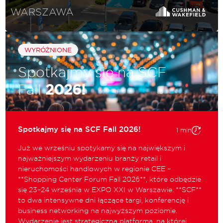
WARSZAWA
WYRÓŻNIONE
Spotkajmy się na SCF
Fall
2026!
Spotkajmy się na SCF Fall 2026!
1 min
Już we wrześniu spotykamy się na największym i
najważniejszym wydarzeniu branży retail i
nieruchomości handlowych w regionie CEE –
**Shopping Center Forum Fall 2026**, które odbędzie
się 23–24 września w EXPO XXI w Warszawie. **SCF**
to dwa intensywne dni łączące targi, konferencję i
business networking na najwyższym poziomie.
Wydarzenie jest strategiczną platformą, na której