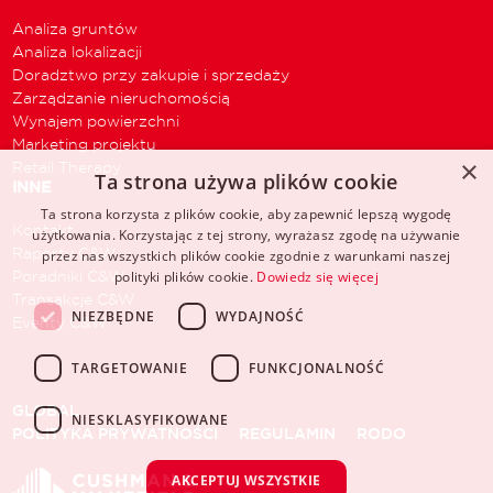
Analiza gruntów
Analiza lokalizacji
Doradztwo przy zakupie i sprzedaży
Zarządzanie nieruchomością
Wynajem powierzchni
Marketing projektu
×
Retail Therapy
Ta strona używa plików cookie
INNE
Ta strona korzysta z plików cookie, aby zapewnić lepszą wygodę
Kontakt
użytkowania. Korzystając z tej strony, wyrażasz zgodę na używanie
Raporty C&W
przez nas wszystkich plików cookie zgodnie z warunkami naszej
Poradniki C&W
polityki plików cookie.
Dowiedz się więcej
Transakcje C&W
NIEZBĘDNE
WYDAJNOŚĆ
Eventy C&W
TARGETOWANIE
FUNKCJONALNOŚĆ
GLOBAL
NIESKLASYFIKOWANE
POLITYKA PRYWATNOŚCI
REGULAMIN
RODO
AKCEPTUJ WSZYSTKIE