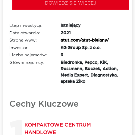
DOWIEDZ SIĘ WIĘCEJ
Etap inwestycji:
Istniejący
Data otwarcia:
2021
Strona www:
atut.com/atut-bielany/
Inwestor:
KG Group Sp. z o.o.
Liczba najemców:
9
Główni najemcy:
Biedronka, Pepco, KiK,
Rossmann, Buczek, Action,
Media Expert, Diagnostyka,
apteka Ziko
Cechy Kluczowe
KOMPAKTOWE CENTRUM
HANDLOWE