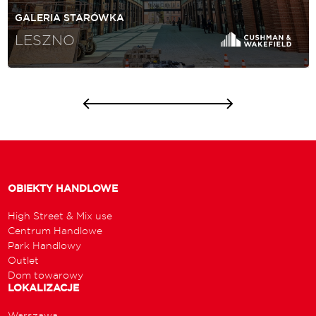
GALERIA STARÓWKA
LESZNO
OBIEKTY HANDLOWE
High Street & Mix use
Centrum Handlowe
Park Handlowy
Outlet
Dom towarowy
LOKALIZACJE
Warszawa