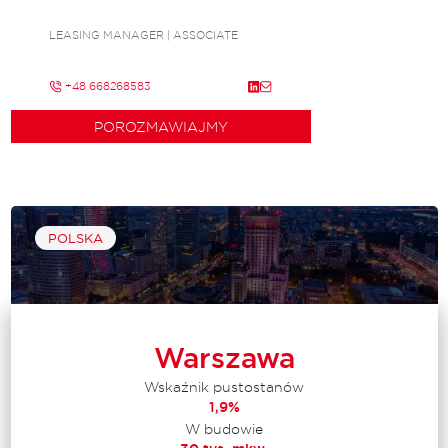
LEASING MANAGER | ASSOCIATE
+48 668268583
POROZMAWIAJMY
POLSKA
Warszawa
Wskaźnik pustostanów
1,9%
W budowie