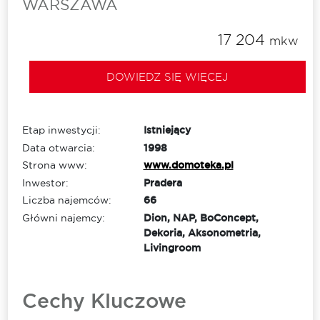
WARSZAWA
17 204
mkw
DOWIEDZ SIĘ WIĘCEJ
Etap inwestycji:
Istniejący
Data otwarcia:
1998
Strona www:
www.domoteka.pl
Inwestor:
Pradera
Liczba najemców:
66
Główni najemcy:
Dion, NAP, BoConcept,
Dekoria, Aksonometria,
Livingroom
Cechy Kluczowe