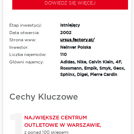
DOWIEDZ SIĘ WIĘCEJ
Etap inwestycji:
Istniejący
Data otwarcia:
2002
Strona www:
ursus.factory.pl/
Inwestor:
Neinver Polska
Liczba najemców:
110
Główni najemcy:
Adidas, Nike, Calvin Klein, 4F,
Rossmann, Empik, Smyk, Geox,
Sphinx, Digel, Pierre Cardin
Cechy Kluczowe
NAJWIĘKSZE CENTRUM
OUTLETOWE W WARSZAWIE,
z ponad 100 sklepami