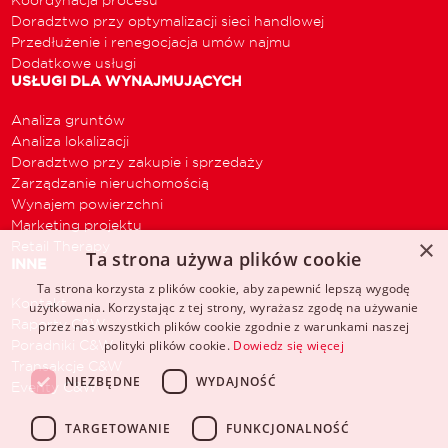
Doradztwo przy optymalizacji sieci handlowej
Przedłużenie i renegocjacja umów najmu
Dodatkowe usługi
USŁUGI DLA WYNAJMUJĄCYCH
Analiza gruntów
Analiza lokalizacji
Doradztwo przy zakupie i sprzedaży
Zarządzanie nieruchomością
Wynajem powierzchni
Marketing projektu
×
Retail Therapy
Ta strona używa plików cookie
INNE
Ta strona korzysta z plików cookie, aby zapewnić lepszą wygodę
Kontakt
użytkowania. Korzystając z tej strony, wyrażasz zgodę na używanie
Raporty C&W
przez nas wszystkich plików cookie zgodnie z warunkami naszej
Poradniki C&W
polityki plików cookie.
Dowiedz się więcej
Transakcje C&W
NIEZBĘDNE
WYDAJNOŚĆ
Eventy C&W
TARGETOWANIE
FUNKCJONALNOŚĆ