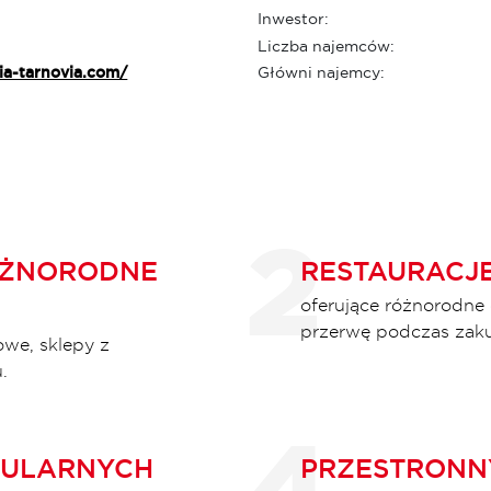
Inwestor:
Liczba najemców:
ia-tarnovia.com/
Główni najemcy:
ÓŻNORODNE
RESTAURACJE
oferujące różnorodne 
przerwę podczas zak
we, sklepy z
.
GULARNYCH
PRZESTRONNY