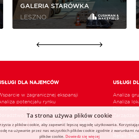
GALERIA STARÓWKA
LESZNO
USŁUGI DLA NAJEMCÓW
USŁUGI D
Wsparcie w zagranicznej ekspansji
Analiza gr
Analiza potencjału rynku
Analiza loka
Koordynacja procesu
Doradztwo 
Ta strona używa plików cookie
Doradztwo przy optymalizacji sieci handlowej
Zarządzani
Przedłużenie i renegocjacja umów najmu
Wynajem p
rzysta z plików cookie, aby zapewnić lepszą wygodę użytkowania. Korzystając 
Dodatkowe usługi
Marketing 
odę na używanie przez nas wszystkich plików cookie zgodnie z warunkami nas
Retail The
plików cookie.
Dowiedz się więcej