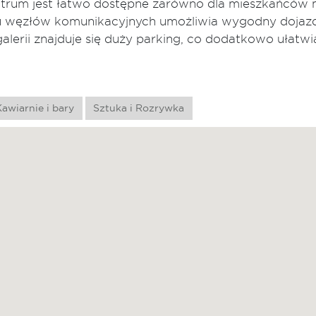
trum jest łatwo dostępne zarówno dla mieszkańców mi
iżu węzłów komunikacyjnych umożliwia wygodny dojaz
 galerii znajduje się duży parking, co dodatkowo ułatwi
awiarnie i bary
Sztuka i Rozrywka