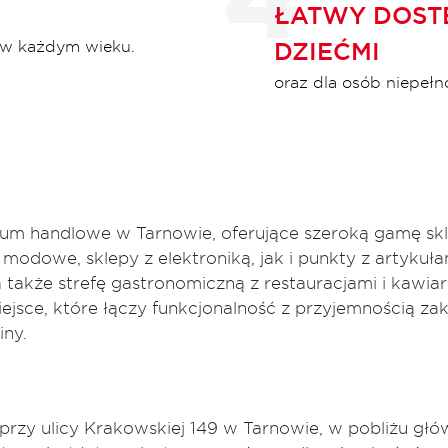
ŁATWY DOSTĘ
w w każdym wieku.
DZIEĆMI
oraz dla osób niepeł
trum handlowe w Tarnowie, oferujące szeroką gamę skl
modowe, sklepy z elektroniką, jak i punkty z artykuł
a także strefę gastronomiczną z restauracjami i kawia
ejsce, które łączy funkcjonalność z przyjemnością zak
iny.
t przy ulicy Krakowskiej 149 w Tarnowie, w pobliżu gł