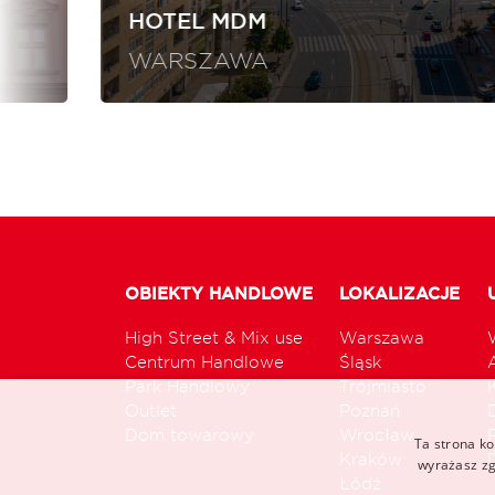
HOTEL MDM
WARSZAWA
OBIEKTY HANDLOWE
LOKALIZACJE
High Street & Mix use
Warszawa
Centrum Handlowe
Śląsk
Park Handlowy
Trójmiasto
Outlet
Poznań
Dom towarowy
Wrocław
Ta strona ko
Kraków
wyrażasz zg
Łódź