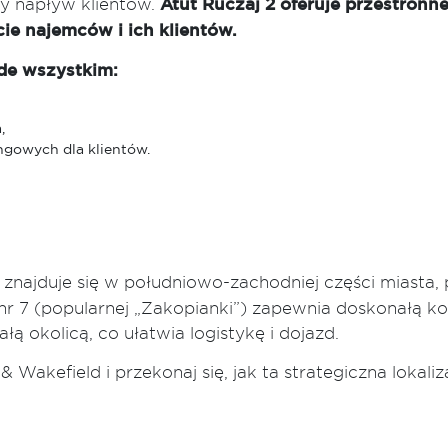
ły napływ klientów.
Atut Ruczaj 2 oferuje przestron
ie najemców i ich klientów.
ede wszystkim:
,
ngowych dla klientów.
znajduje się w południowo-zachodniej części miasta, p
nr 7 (popularnej „Zakopianki”) zapewnia doskonałą ko
łą okolicą, co ułatwia logistykę i dojazd.
 Wakefield i przekonaj się, jak ta strategiczna lokal