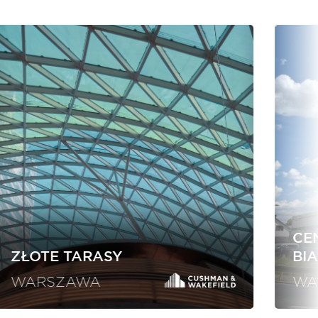
CE
ZŁOTE TARASY
BI
WARSZAWA
WA