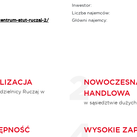
Inwestor:
Liczba najemców:
centrum-atut-ruczaj-2/
Główni najemcy:
LIZACJA
NOWOCZESNA
 dzielnicy Ruczaj w
HANDLOWA
w sąsiedztwie dużych
ĘPNOŚĆ
WYSOKIE ZA