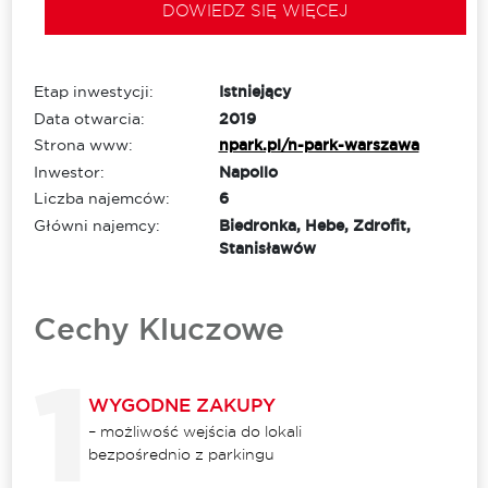
DOWIEDZ SIĘ WIĘCEJ
Etap inwestycji:
Istniejący
Data otwarcia:
2019
Strona www:
npark.pl/n-park-warszawa
Inwestor:
Napollo
Liczba najemców:
6
Główni najemcy:
Biedronka, Hebe, Zdrofit,
Stanisławów
Cechy Kluczowe
WYGODNE ZAKUPY
– możliwość wejścia do lokali
bezpośrednio z parkingu