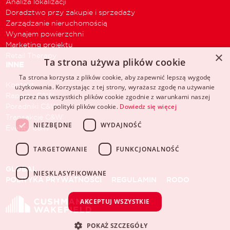
Analiza lokalizacji
Doradztwo przy zakupie i sprzedaży
Zarządzanie nieruchomością
Wynajem powierzchni
Marketing projektu
×
Retail Therapy
Ta strona używa plików cookie
INNE
Ta strona korzysta z plików cookie, aby zapewnić lepszą wygodę
Kontakt
użytkowania. Korzystając z tej strony, wyrażasz zgodę na używanie
Raporty C&W
przez nas wszystkich plików cookie zgodnie z warunkami naszej
Poradniki C&W
polityki plików cookie.
Dowiedz się więcej
Transakcje C&W
NIEZBĘDNE
WYDAJNOŚĆ
Eventy C&W
TARGETOWANIE
FUNKCJONALNOŚĆ
GLOBAL
NIESKLASYFIKOWANE
POLITYKA PRYWATNOŚCI
REGULAMIN
RODO
AKCEPTUJ WSZYSTKIE
POKAŻ SZCZEGÓŁY