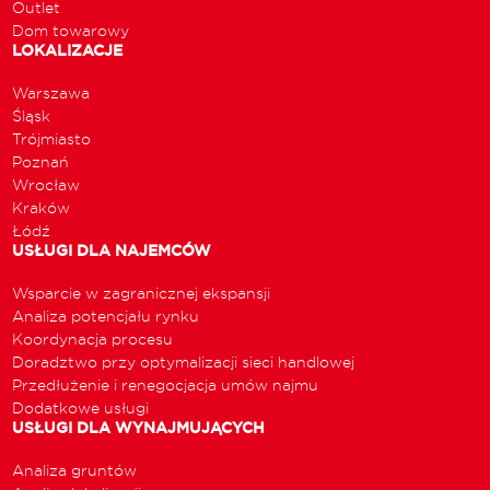
Outlet
Dom towarowy
LOKALIZACJE
Warszawa
Śląsk
Trójmiasto
Poznań
Wrocław
Kraków
Łódź
USŁUGI DLA NAJEMCÓW
Wsparcie w zagranicznej ekspansji
Analiza potencjału rynku
Koordynacja procesu
Doradztwo przy optymalizacji sieci handlowej
Przedłużenie i renegocjacja umów najmu
Dodatkowe usługi
USŁUGI DLA WYNAJMUJĄCYCH
Analiza gruntów