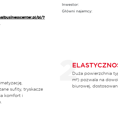
Inwestor:
Główni najemcy:
nalbusinesscenter.pl/pl/?
1
ELASTYCZNO
Duża powierzchnia ty
m²) pozwala na dowoln
matyzację,
biurowej, dostosowan
ne sufity, tryskacze
a komfort i
.