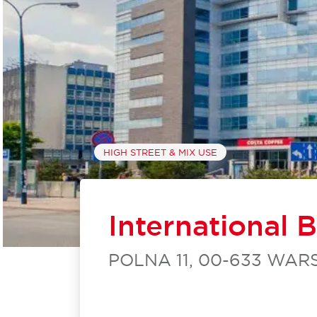
HIGH STREET & MIX USE
International 
POLNA 11, 00-633 WA