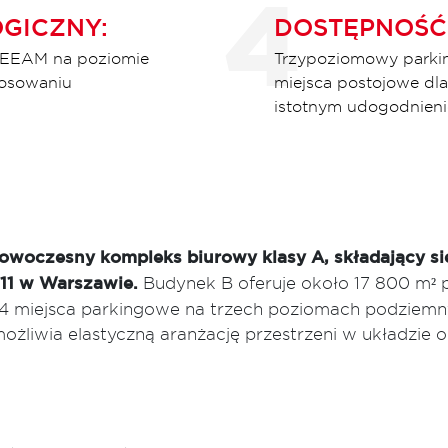
OGICZNY:
DOSTĘPNOŚĆ
REEAM na poziomie
Trzypoziomowy parkin
tosowaniu
miejsca postojowe dla
istotnym udogodnienie
 nowoczesny kompleks biurowy klasy A, składający 
 11 w Warszawie.
Budynek B oferuje około 17 800 m² p
4 miejsca parkingowe na trzech poziomach podziemn
ożliwia elastyczną aranżację przestrzeni w układzie o