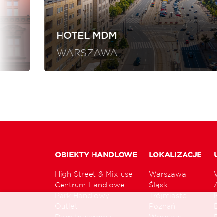
HOTEL MDM
WARSZAWA
OBIEKTY HANDLOWE
LOKALIZACJE
High Street & Mix use
Warszawa
Centrum Handlowe
Śląsk
Park Handlowy
Trójmiasto
Outlet
Poznań
Dom towarowy
Wrocław