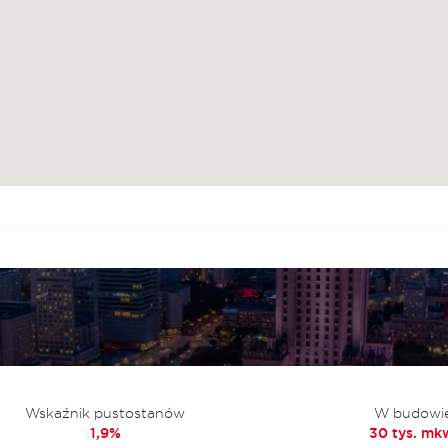
Wskaźnik pustostanów
W budowi
1,9%
30 tys. mk