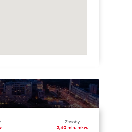
e
Zasoby
w.
2,40 mln. mkw.