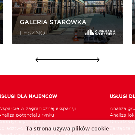
GALERIA STARÓWKA
LESZNO
USŁUGI DLA NAJEMCÓW
USŁUGI D
Wsparcie w zagranicznej ekspansji
Analiza gr
Analiza potencjału rynku
Analiza loka
Koordynacja procesu
Doradztwo 
Ta strona używa plików cookie
Doradztwo przy optymalizacji sieci handlowej
Zarządzani
Przedłużenie i renegocjacja umów najmu
Wynajem p