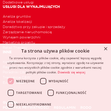
Dodatkowe usługi
USŁUGI DLA WYNAJMUJĄCYCH
Analiza gruntów
Analiza lokalizacji
Doradztwo przy zakupie i sprzedaży
Zarządzanie nieruchomością
Wynajem powierzchni
Marketing projektu
×
Retail Therapy
Ta strona używa plików cookie
INNE
Ta strona korzysta z plików cookie, aby zapewnić lepszą wygodę
Kontakt
użytkowania. Korzystając z tej strony, wyrażasz zgodę na używanie
Raporty C&W
przez nas wszystkich plików cookie zgodnie z warunkami naszej
Poradniki C&W
polityki plików cookie.
Dowiedz się więcej
Transakcje C&W
NIEZBĘDNE
WYDAJNOŚĆ
Eventy C&W
TARGETOWANIE
FUNKCJONALNOŚĆ
GLOBAL
NIESKLASYFIKOWANE
POLITYKA PRYWATNOŚCI
REGULAMIN
RODO