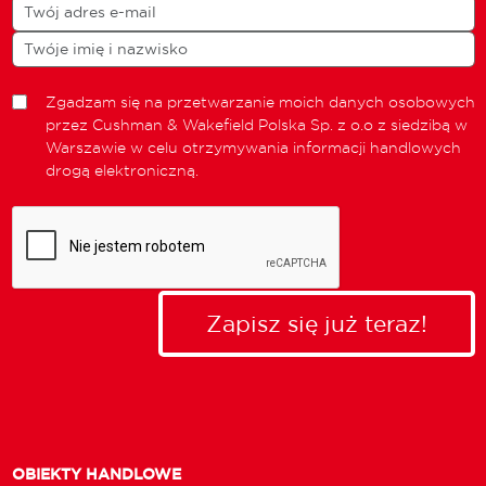
Zgadzam się na przetwarzanie moich danych osobowych
przez Cushman & Wakefield Polska Sp. z o.o z siedzibą w
Warszawie w celu otrzymywania informacji handlowych
drogą elektroniczną.
Zapisz się już teraz!
OBIEKTY HANDLOWE