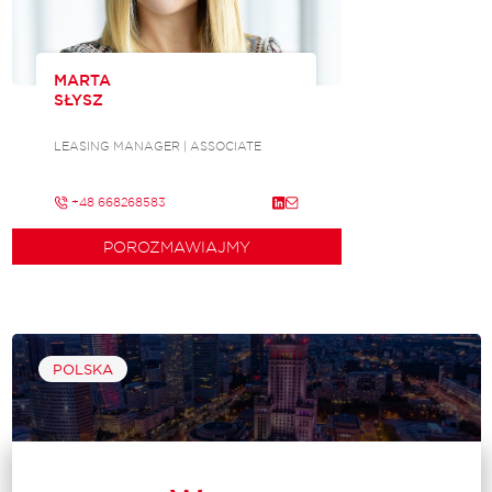
MARTA
SŁYSZ
LEASING MANAGER | ASSOCIATE
+48 668268583
POROZMAWIAJMY
POLSKA