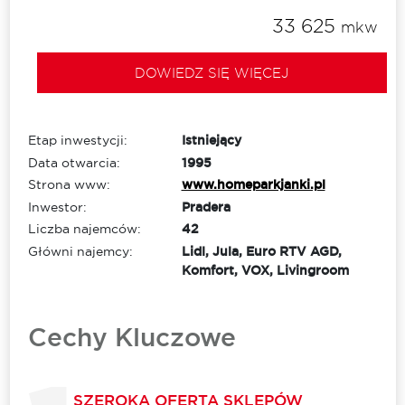
33 625
mkw
DOWIEDZ SIĘ WIĘCEJ
Etap inwestycji:
Istniejący
Data otwarcia:
1995
Strona www:
www.homeparkjanki.pl
Inwestor:
Pradera
Liczba najemców:
42
Główni najemcy:
Lidl, Jula, Euro RTV AGD,
Komfort, VOX, Livingroom
Cechy Kluczowe
SZEROKA OFERTA SKLEPÓW