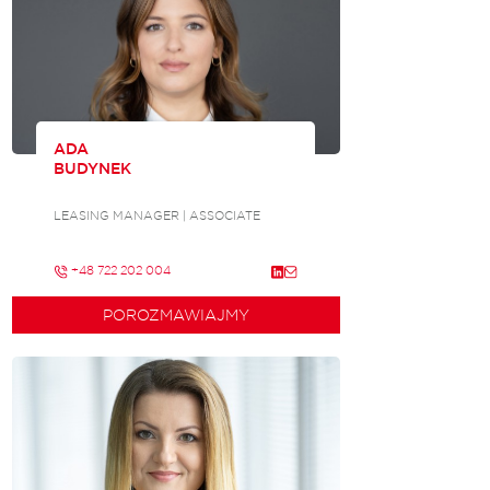
ADA
BUDYNEK
LEASING MANAGER | ASSOCIATE
+48 722 202 004
POROZMAWIAJMY