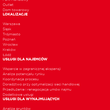
Outlet
Dom towarowy
LOKALIZACJE
Warszawa
Śląsk
Trójmiasto
Poznań
Wrocław
Kraków
Łódź
USŁUGI DLA NAJEMCÓW
Wsparcie w zagranicznej ekspansji
Analiza potencjału rynku
Koordynacja procesu
Doradztwo przy optymalizacji sieci handlowej
Przedłużenie i renegocjacja umów najmu
Dodatkowe usługi
USŁUGI DLA WYNAJMUJĄCYCH
Analiza gruntów