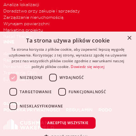
Analiza lokalizacji
Doradztwo przy zakupie i sprzedaży
Zarządzanie nieruchomością
Wynajem powierzchni
Marketing projektu
×
Retail Therapy
Ta strona używa plików cookie
INNE
Ta strona korzysta z plików cookie, aby zapewnić lepszą wygodę
Kontakt
użytkowania. Korzystając z tej strony, wyrażasz zgodę na używanie
Raporty C&W
przez nas wszystkich plików cookie zgodnie z warunkami naszej
Poradniki C&W
polityki plików cookie.
Dowiedz się więcej
Transakcje C&W
NIEZBĘDNE
WYDAJNOŚĆ
Eventy C&W
TARGETOWANIE
FUNKCJONALNOŚĆ
GLOBAL
NIESKLASYFIKOWANE
POLITYKA PRYWATNOŚCI
REGULAMIN
RODO
AKCEPTUJ WSZYSTKIE