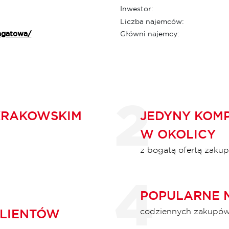
Inwestor:
Liczba najemców:
agatowa/
Główni najemcy:
KRAKOWSKIM
JEDYNY KOM
W OKOLICY
z bogatą ofertą zaku
POPULARNE 
KLIENTÓW
codziennych zakupów