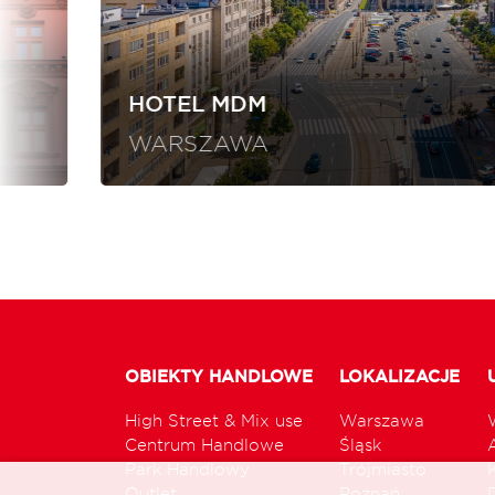
HOTEL MDM
WARSZAWA
OBIEKTY HANDLOWE
LOKALIZACJE
High Street & Mix use
Warszawa
Centrum Handlowe
Śląsk
Park Handlowy
Trójmiasto
Outlet
Poznań