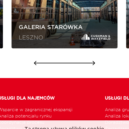
GALERIA STARÓWKA
LESZNO
USŁUGI DLA NAJEMCÓW
USŁUGI D
Wsparcie w zagranicznej ekspansji
Analiza gr
Analiza potencjału rynku
Analiza loka
Koordynacja procesu
Doradztwo 
Ta strona używa plików cookie
Doradztwo przy optymalizacji sieci handlowej
Zarządzani