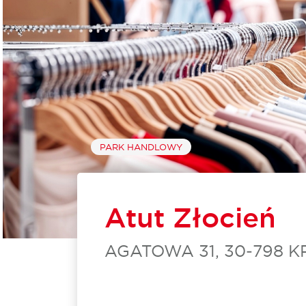
PARK HANDLOWY
Atut Złocień
AGATOWA 31, 30‑798 