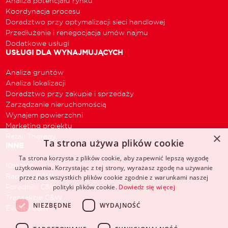
Analiza potencjału rynku
Koordynacja procesu
Doradztwo przy optymalizacji sieci handlowej
Przedłużenie i renegocjacja umów najmu
Dodatkowe usługi
USŁUGI DLA WYNAJMUJĄCYCH
Analiza gruntów
Analiza lokalizacji
Doradztwo przy zakupie i sprzedaży
Zarządzanie nieruchomością
Wynajem powierzchni
Marketing projektu
×
Retail Therapy
Ta strona używa plików cookie
INNE
Ta strona korzysta z plików cookie, aby zapewnić lepszą wygodę
Kontakt
użytkowania. Korzystając z tej strony, wyrażasz zgodę na używanie
Raporty C&W
przez nas wszystkich plików cookie zgodnie z warunkami naszej
Poradniki C&W
polityki plików cookie.
Dowiedz się więcej
Transakcje C&W
NIEZBĘDNE
WYDAJNOŚĆ
Eventy C&W