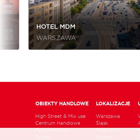
HOTEL MDM
WARSZAWA
OBIEKTY HANDLOWE
LOKALIZACJE
High Street & Mix use
Warszawa
Centrum Handlowe
Śląsk
Park Handlowy
Trójmiasto
Outlet
Poznań