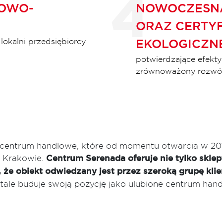
LOWO-
NOWOCZESNA
ORAZ CERTYF
 lokalni przedsiębiorcy
EKOLOGICZN
potwierdzające efekt
zrównoważony rozwó
entrum handlowe, które od momentu otwarcia w 2017
 Krakowie.
Centrum Serenada oferuje nie tylko sklepy
, że obiekt odwiedzany jest przez szeroką grupę kli
stale buduje swoją pozycję jako ulubione centrum h