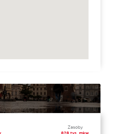
Zasoby
.
828 tys. mkw.