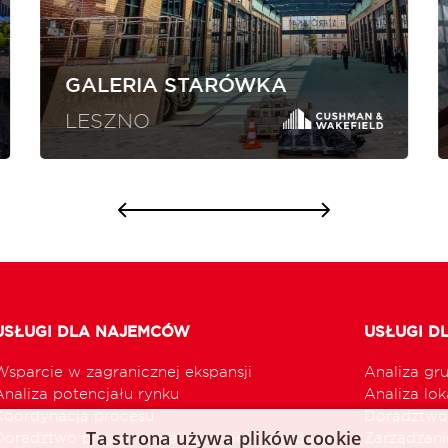
GALERIA STARÓWKA
LESZNO
USŁUGI DLA NAJEMCÓW
USŁUGI D
Wsparcie w zagranicznej ekspansji
Analiza gr
Analiza potencjału rynku
Analiza loka
Koordynacja procesu
Doradztwo 
Ta strona używa plików cookie
Doradztwo przy optymalizacji sieci handlowej
Zarządzani