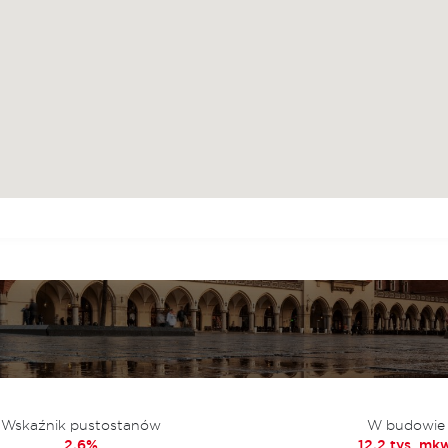
Wskaźnik pustostanów
W budowie
2,6%
12,2 tys. mkw