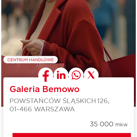
CENTRUM HANDLOWE
Galeria Bemowo
POWSTAŃCÓW ŚLĄSKICH 126,
01‑466 WARSZAWA
35 000
mkw