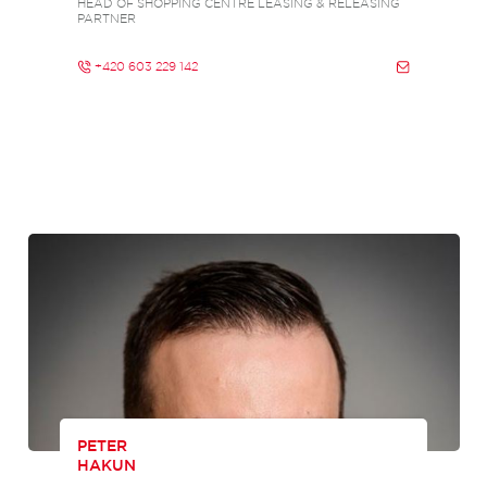
HEAD OF SHOPPING CENTRE LEASING & RELEASING
PARTNER
+420 603 229 142
PETER
HAKUN