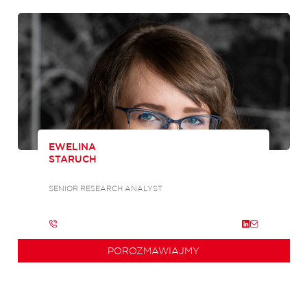
EWELINA
STARUCH
SENIOR RESEARCH ANALYST
POROZMAWIAJMY