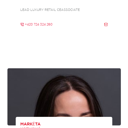
LEAD LUXURY RETAIL CEASSOCIATE
+420 724 324 260
MARKÉTA