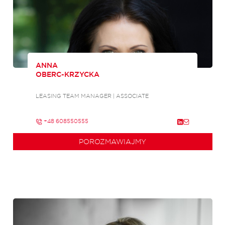
ANNA
OBERC-KRZYCKA
LEASING TEAM MANAGER | ASSOCIATE
+48 608550555
POROZMAWIAJMY