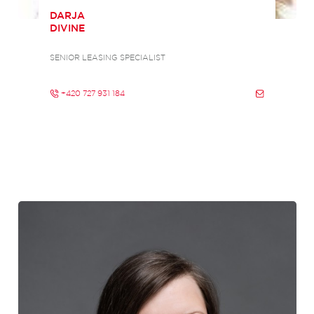
DARJA
DIVINE
SENIOR LEASING SPECIALIST
+420 727 931 184