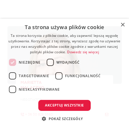
×
Ta strona używa plików cookie
Ta strona korzysta z plików cookie, aby zapewnić lepszą wygodę
użytkowania. Korzystając z tej strony, wyrażasz zgodę na używanie
przez nas wszystkich plików cookie zgodnie z warunkami naszej
polityki plików cookie.
Dowiedz się więcej
NIEZBĘDNE
WYDAJNOŚĆ
TARGETOWANIE
FUNKCJONALNOŚĆ
MARIETTA
MALACZKO
NIESKLASYFIKOWANE
NEGOTIATOR
AKCEPTUJ WSZYSTKIE
+ 36 30 826 5560
POKAŻ SZCZEGÓŁY