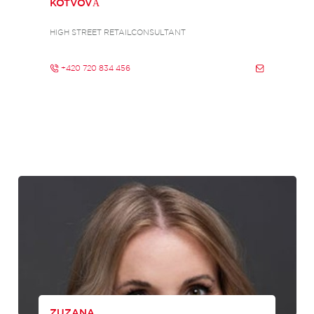
KOTVOVÁ
HIGH STREET RETAILCONSULTANT
+420 720 834 456
ZUZANA