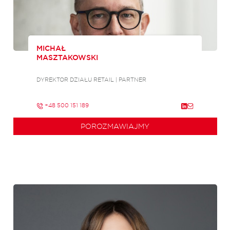
MICHAŁ
MASZTAKOWSKI
DYREKTOR DZIAŁU RETAIL | PARTNER
+48 500 151 189
POROZMAWIAJMY