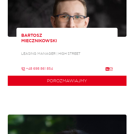
BARTOSZ
MIECZNIKOWSKI
LEASING MANAGER | HIGH STREET
+48 698 861 854
POROZMAWIAJMY