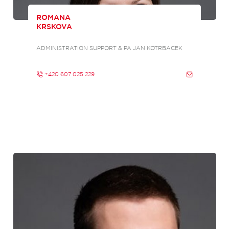
ROMANA
KRSKOVA
ADMINISTRATION SUPPORT & PA JAN KOTRBACEK
+420 607 025 229