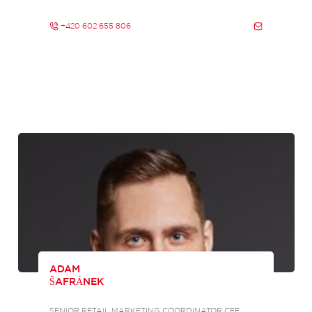
+420 602 655 806
ADAM
ŠAFRÁNEK
SENIOR RETAIL MARKETING COORDINATOR CEE