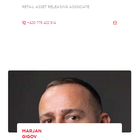
RETAIL ASSET RELEASING ASSOCIATE
+420 775 422 514
MARJAN
GIGOV