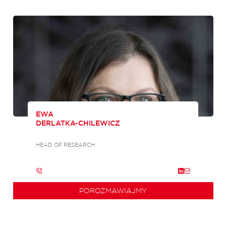
EWA
DERLATKA-CHILEWICZ
HEAD OF RESEARCH
POROZMAWIAJMY