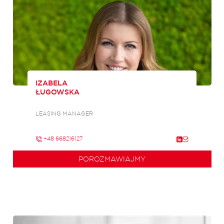
IZABELA
ŁUGOWSKA
LEASING MANAGER
+48 668216127
POROZMAWIAJMY