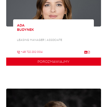
ADA
BUDYNEK
LEASING MANAGER | ASSOCIATE
+48 722 202 004
POROZMAWIAJMY