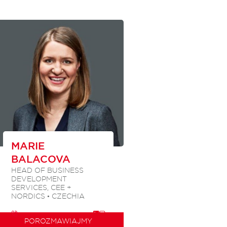
MARIE
BALACOVA
HEAD OF BUSINESS
DEVELOPMENT
SERVICES, CEE +
NORDICS • CZECHIA
POROZMAWIAJMY