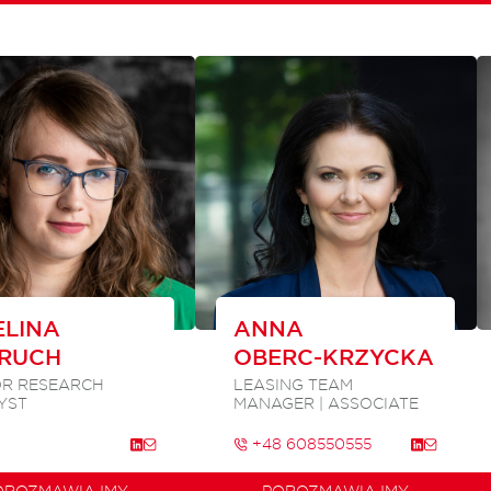
LINA
ANNA
RUCH
OBERC-KRZYCKA
OR RESEARCH
LEASING TEAM
YST
MANAGER | ASSOCIATE
+48 608550555
OROZMAWIAJMY
POROZMAWIAJMY