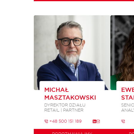
MICHAŁ
EWE
MASZTAKOWSKI
STA
DYREKTOR DZIAŁU
SENI
RETAIL | PARTNER
ANAL
+48 500 151 189
POROZMAWIAJMY
P