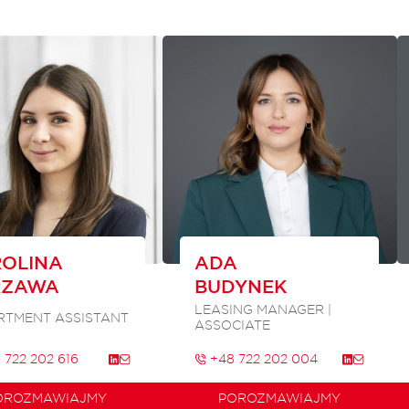
OLINA
ADA
RZAWA
BUDYNEK
LEASING MANAGER |
RTMENT ASSISTANT
ASSOCIATE
 722 202 616
+48 722 202 004
OROZMAWIAJMY
POROZMAWIAJMY