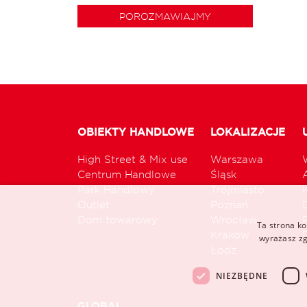
POROZMAWIAJMY
OBIEKTY HANDLOWE
LOKALIZACJE
High Street & Mix use
Warszawa
Centrum Handlowe
Śląsk
Park Handlowy
Trójmiasto
Outlet
Poznań
Dom towarowy
Wrocław
Ta strona ko
Kraków
wyrażasz zg
Łódź
NIEZBĘDNE
GLOBAL