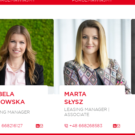
BELA
MARTA
GOWSKA
SŁYSZ
LEASING MANAGER |
ING MANAGER
ASSOCIATE
 668216127
+48 668268583