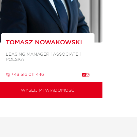
TOMASZ NOWAKOWSKI
LEASING MANAGER | ASSOCIATE |
POLSKA
+48 516 011 446
WYŚLIJ MI WIADOMOŚĆ