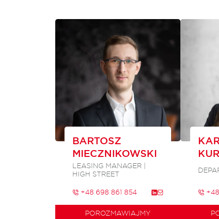
BARTOSZ
KAR
MIECZNIKOWSKI
KU
LEASING MANAGER |
DEPA
HIGH STREET
+48 698 861 854
+48
POROZMAWIAJMY
P