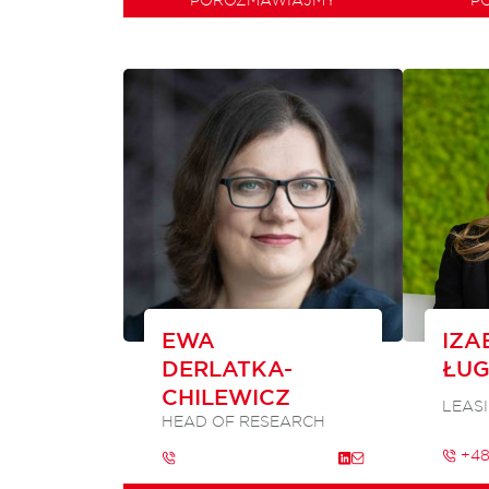
EWA
IZA
DERLATKA-
ŁU
CHILEWICZ
LEAS
HEAD OF RESEARCH
+48