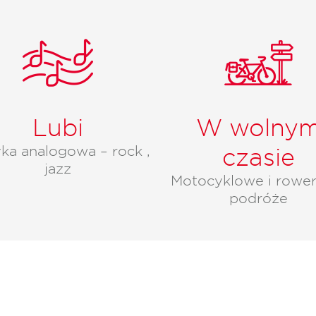
Lubi
W wolny
ka analogowa – rock ,
czasie
jazz
Motocyklowe i rowe
podróże