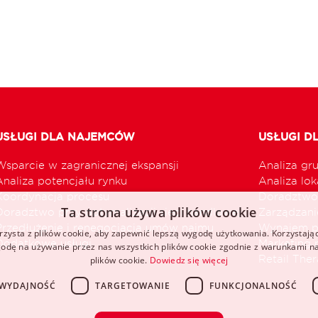
USŁUGI DLA NAJEMCÓW
USŁUGI D
Wsparcie w zagranicznej ekspansji
Analiza gr
Analiza potencjału rynku
Analiza loka
Koordynacja procesu
Doradztwo 
Ta strona używa plików cookie
Doradztwo przy optymalizacji sieci handlowej
Zarządzani
Przedłużenie i renegocjacja umów najmu
Wynajem p
rzysta z plików cookie, aby zapewnić lepszą wygodę użytkowania. Korzystając 
Dodatkowe usługi
Marketing 
odę na używanie przez nas wszystkich plików cookie zgodnie z warunkami nas
Retail The
plików cookie.
Dowiedz się więcej
WYDAJNOŚĆ
TARGETOWANIE
FUNKCJONALNOŚĆ