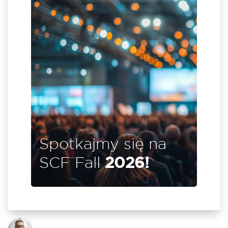
ię na
jszym
il i
ch w
enter
ie się
Spotkajmy się na
SCF Fall
2026!