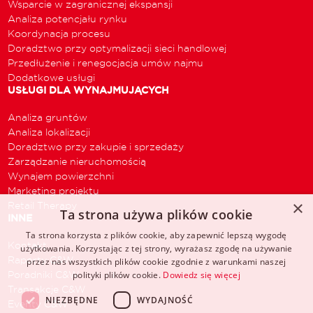
Wsparcie w zagranicznej ekspansji
Analiza potencjału rynku
Koordynacja procesu
Doradztwo przy optymalizacji sieci handlowej
Przedłużenie i renegocjacja umów najmu
Dodatkowe usługi
USŁUGI DLA WYNAJMUJĄCYCH
Analiza gruntów
Analiza lokalizacji
Doradztwo przy zakupie i sprzedaży
Zarządzanie nieruchomością
Wynajem powierzchni
Marketing projektu
×
Retail Therapy
Ta strona używa plików cookie
INNE
Ta strona korzysta z plików cookie, aby zapewnić lepszą wygodę
Kontakt
użytkowania. Korzystając z tej strony, wyrażasz zgodę na używanie
Raporty C&W
przez nas wszystkich plików cookie zgodnie z warunkami naszej
Poradniki C&W
polityki plików cookie.
Dowiedz się więcej
Transakcje C&W
NIEZBĘDNE
WYDAJNOŚĆ
Eventy C&W