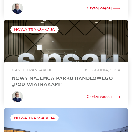
W czerwcu w Outlet Lublin otworzą się dwa nowe lokale. Na
powiększenie swojego dotychczasowego sklepu o ponad
Czytaj więcej
250 mkw. zdecydował się Ochnik. Nowy lokal o powierzchni
350 mkw. będzie tworzyć...
NOWA TRANSAKCJA
NASZE TRANSAKCJE
05 GRUDNIA, 2024
NOWY NAJEMCA PARKU HANDLOWEGO
„POD WIATRAKAMI”
Sinsay, marka z portfolio Grupy LPP, wynajęła 860 mkw.
powierzchni w Parku Handlowym „Pod Wiatrakami” koło
Czytaj więcej
Słupska. Otwarcie sklepu jest zaplanowane na kwiecień 2024
roku. Za rekomercjalizację obiektu i stworzenie...
NOWA TRANSAKCJA