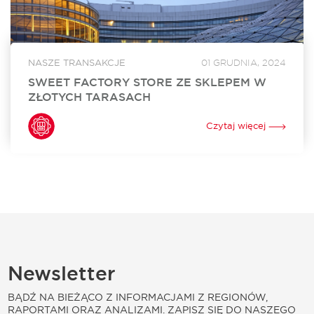
NASZE TRANSAKCJE
01 GRUDNIA, 2024
SWEET FACTORY STORE ZE SKLEPEM W
ZŁOTYCH TARASACH
Sweet Factory Store otworzył swój sklep w Złotych
Tarasach. To już 24. w Polsce i 3. w Warszawie stacjonarny
Czytaj więcej
punkt sprzedaży tej niezwykle popularnej marki oferującej
szeroki wybór słodyczy. Za...
Newsletter
BĄDŹ NA BIEŻĄCO Z INFORMACJAMI Z REGIONÓW,
RAPORTAMI ORAZ ANALIZAMI. ZAPISZ SIĘ DO NASZEGO