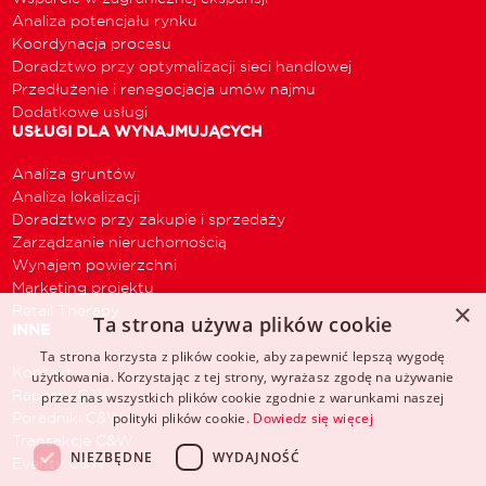
Analiza potencjału rynku
Koordynacja procesu
Doradztwo przy optymalizacji sieci handlowej
Przedłużenie i renegocjacja umów najmu
Dodatkowe usługi
USŁUGI DLA WYNAJMUJĄCYCH
Analiza gruntów
Analiza lokalizacji
Doradztwo przy zakupie i sprzedaży
Zarządzanie nieruchomością
Wynajem powierzchni
Marketing projektu
×
Retail Therapy
Ta strona używa plików cookie
INNE
Ta strona korzysta z plików cookie, aby zapewnić lepszą wygodę
Kontakt
użytkowania. Korzystając z tej strony, wyrażasz zgodę na używanie
Raporty C&W
przez nas wszystkich plików cookie zgodnie z warunkami naszej
Poradniki C&W
polityki plików cookie.
Dowiedz się więcej
Transakcje C&W
NIEZBĘDNE
WYDAJNOŚĆ
Eventy C&W