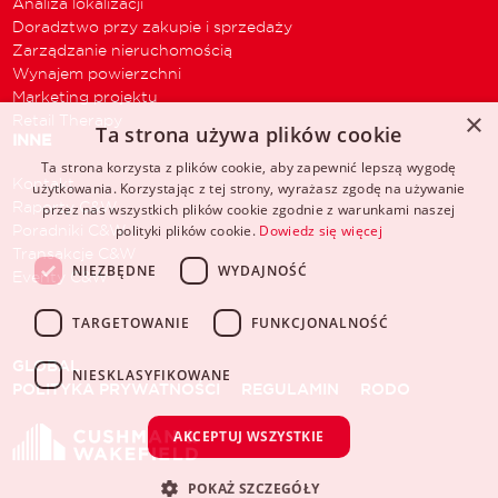
Analiza lokalizacji
Doradztwo przy zakupie i sprzedaży
Zarządzanie nieruchomością
Wynajem powierzchni
Marketing projektu
×
Retail Therapy
Ta strona używa plików cookie
INNE
Ta strona korzysta z plików cookie, aby zapewnić lepszą wygodę
Kontakt
użytkowania. Korzystając z tej strony, wyrażasz zgodę na używanie
Raporty C&W
przez nas wszystkich plików cookie zgodnie z warunkami naszej
Poradniki C&W
polityki plików cookie.
Dowiedz się więcej
Transakcje C&W
NIEZBĘDNE
WYDAJNOŚĆ
Eventy C&W
TARGETOWANIE
FUNKCJONALNOŚĆ
GLOBAL
NIESKLASYFIKOWANE
POLITYKA PRYWATNOŚCI
REGULAMIN
RODO
AKCEPTUJ WSZYSTKIE
POKAŻ SZCZEGÓŁY