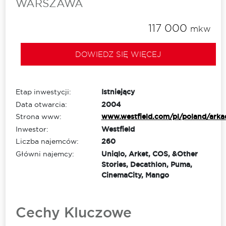
WARSZAWA
117 000
mkw
DOWIEDZ SIĘ WIĘCEJ
Etap inwestycji:
Istniejący
Data otwarcia:
2004
Strona www:
www.westfield.com/pl/poland/arka
Inwestor:
Westfield
Liczba najemców:
260
Główni najemcy:
Uniqlo, Arket, COS, &Other
Stories, Decathlon, Puma,
CinemaCity, Mango
Cechy Kluczowe