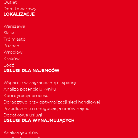
Outlet
Dom towarowy
LOKALIZACJE
Warszawa
Śląsk
Trójmiasto
Poznań
Wrocław
Kraków
Łódź
USŁUGI DLA NAJEMCÓW
Wsparcie w zagranicznej ekspansji
Analiza potencjału rynku
Koordynacja procesu
Doradztwo przy optymalizacji sieci handlowej
Przedłużenie i renegocjacja umów najmu
Dodatkowe usługi
USŁUGI DLA WYNAJMUJĄCYCH
Analiza gruntów