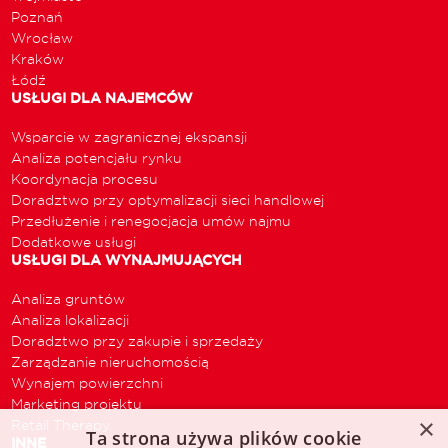
Poznań
Wrocław
Kraków
Łódź
USŁUGI DLA NAJEMCÓW
Wsparcie w zagranicznej ekspansji
Analiza potencjału rynku
Koordynacja procesu
Doradztwo przy optymalizacji sieci handlowej
Przedłużenie i renegocjacja umów najmu
Dodatkowe usługi
USŁUGI DLA WYNAJMUJĄCYCH
Analiza gruntów
Analiza lokalizacji
Doradztwo przy zakupie i sprzedaży
Zarządzanie nieruchomością
Wynajem powierzchni
Marketing projektu
×
Retail Therapy
Ta strona używa plików cookie
INNE