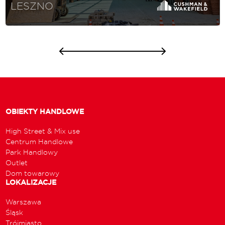
LESZNO
OBIEKTY HANDLOWE
High Street & Mix use
Centrum Handlowe
Park Handlowy
Outlet
Dom towarowy
LOKALIZACJE
Warszawa
Śląsk
Trójmiasto