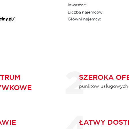
Inwestor:
Liczba najemców:
ciny.pl/
Główni najemcy:
NTRUM
SZEROKA OF
YWKOWE
punktów usługowych o
AWIE
ŁATWY DOST