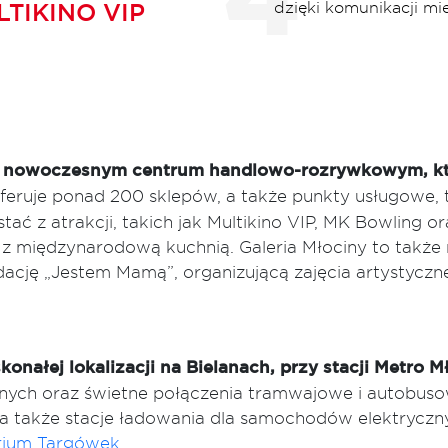
TIKINO VIP
dzięki komunikacji mie
y – nowoczesnym centrum handlowo-rozrywkowym, któ
oferuje ponad 200 sklepów, a także punkty usługowe, t
ać z atrakcji, takich jak Multikino VIP, MK Bowling ora
 z międzynarodową kuchnią. Galeria Młociny to także 
dację „Jestem Mamą”, organizującą zajęcia artystyczne 
konałej lokalizacji na Bielanach, przy stacji Metro M
yjnych oraz świetne połączenia tramwajowe i autobu
, a także stacje ładowania dla samochodów elektryczn
rium Targówek
.