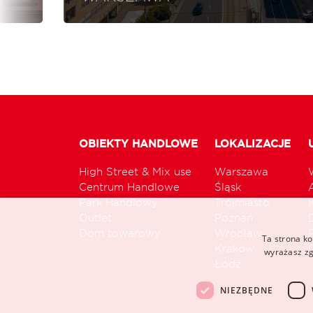
OBIEKTY HANDLOWE
LOKALIZACJE
High Street & Mix use
Warszawa
Centrum Handlowe
Śląsk
Park Handlowy
Trójmiasto
Outlet
Poznań
Dom towarowy
Wrocław
Ta strona ko
Kraków
wyrażasz zg
Łódź
NIEZBĘDNE