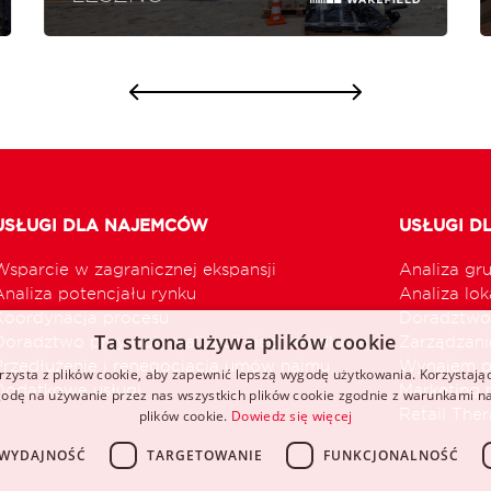
USŁUGI DLA NAJEMCÓW
USŁUGI D
Wsparcie w zagranicznej ekspansji
Analiza gr
Analiza potencjału rynku
Analiza loka
Koordynacja procesu
Doradztwo 
Ta strona używa plików cookie
Doradztwo przy optymalizacji sieci handlowej
Zarządzani
Przedłużenie i renegocjacja umów najmu
Wynajem p
rzysta z plików cookie, aby zapewnić lepszą wygodę użytkowania. Korzystając 
Dodatkowe usługi
Marketing 
odę na używanie przez nas wszystkich plików cookie zgodnie z warunkami nas
Retail The
plików cookie.
Dowiedz się więcej
WYDAJNOŚĆ
TARGETOWANIE
FUNKCJONALNOŚĆ