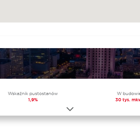
Wskaźnik pustostanów
W budowi
1,9%
30 tys. mk