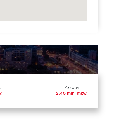
e
Zasoby
w.
2,40 mln. mkw.