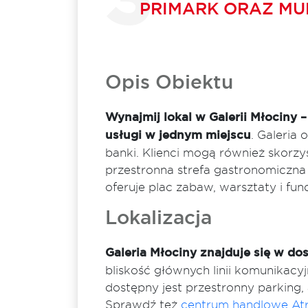
PRIMARK ORAZ MUL
Opis Obiektu
Wynajmij lokal w Galerii Młocin
usługi w jednym miejscu
. Galeria 
banki. Klienci mogą również skorzyst
przestronna strefa gastronomiczna
oferuje plac zabaw, warsztaty i fun
Lokalizacja
Galeria Młociny znajduje się w dos
bliskość głównych linii komunikac
dostępny jest przestronny parking
Sprawdź też
centrum handlowe At