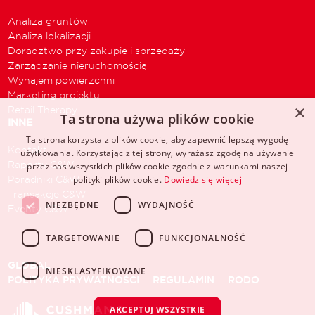
Analiza gruntów
Analiza lokalizacji
Doradztwo przy zakupie i sprzedaży
Zarządzanie nieruchomością
Wynajem powierzchni
Marketing projektu
×
Retail Therapy
Ta strona używa plików cookie
INNE
Ta strona korzysta z plików cookie, aby zapewnić lepszą wygodę
Kontakt
użytkowania. Korzystając z tej strony, wyrażasz zgodę na używanie
Raporty C&W
przez nas wszystkich plików cookie zgodnie z warunkami naszej
Poradniki C&W
polityki plików cookie.
Dowiedz się więcej
Transakcje C&W
NIEZBĘDNE
WYDAJNOŚĆ
Eventy C&W
TARGETOWANIE
FUNKCJONALNOŚĆ
GLOBAL
NIESKLASYFIKOWANE
POLITYKA PRYWATNOŚCI
REGULAMIN
RODO
AKCEPTUJ WSZYSTKIE