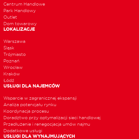
Centrum Handlowe
Park Handlowy
Outlet
Dom towarowy
LOKALIZACJE
Warszawa
Śląsk
Trójmiasto
Poznań
Wrocław
Kraków
Łódź
USŁUGI DLA NAJEMCÓW
Wsparcie w zagranicznej ekspansji
Analiza potencjału rynku
Koordynacja procesu
Doradztwo przy optymalizacji sieci handlowej
Przedłużenie i renegocjacja umów najmu
Dodatkowe usługi
USŁUGI DLA WYNAJMUJĄCYCH