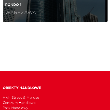
RONDO 1
WARSZAWA
OBIEKTY HANDLOWE
High Street & Mix use
Centrum Handlowe
Park Handlowy