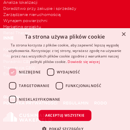
Analiza lokalizacji
Doradztwo przy zakupie i sprzedaży
Zarządzanie nieruchomością
Wynajem powierzchni
Marketing projektu
×
Retail Therapy
Ta strona używa plików cookie
INNE
Ta strona korzysta z plików cookie, aby zapewnić lepszą wygodę
Kontakt
użytkowania. Korzystając z tej strony, wyrażasz zgodę na używanie
Raporty C&W
przez nas wszystkich plików cookie zgodnie z warunkami naszej
Poradniki C&W
polityki plików cookie.
Dowiedz się więcej
Transakcje C&W
NIEZBĘDNE
WYDAJNOŚĆ
Eventy C&W
TARGETOWANIE
FUNKCJONALNOŚĆ
GLOBAL
NIESKLASYFIKOWANE
POLITYKA PRYWATNOŚCI
REGULAMIN
RODO
AKCEPTUJ WSZYSTKIE
POKAŻ SZCZEGÓŁY