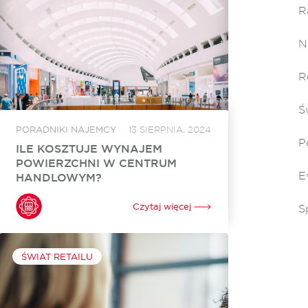
R
N
R
Ś
PORADNIKI NAJEMCY
13 SIERPNIA, 2024
P
ILE KOSZTUJE WYNAJEM
POWIERZCHNI W CENTRUM
E
HANDLOWYM?
Zakupy w galerii handlowej to często jedna z
form rozrywki. Najważniejsze sklepy, punkty
Czytaj więcej
S
usługowe, kina, gastronomia - wszystko w
jednym miejscu. Wizyty w centrum handlowym
rozpatruje się zazwyczaj wyłącznie z...
ŚWIAT RETAILU