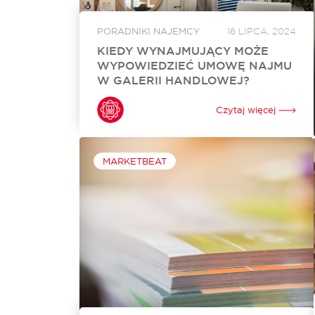
PORADNIKI NAJEMCY
16 LIPCA, 2024
KIEDY WYNAJMUJĄCY MOŻE
WYPOWIEDZIEĆ UMOWĘ NAJMU
W GALERII HANDLOWEJ?
Umowa najmu lokalu w galerii handlowej
stanowi fundament relacji biznesowej między
Czytaj więcej
właścicielem obiektu a najemcą. Jednak w
pewnych okolicznościach wynajmujący może
zdecydować się na przedwczesne zakończenie
tej współpracy. Kwestia wypowiedzenia...
MARKETBEAT