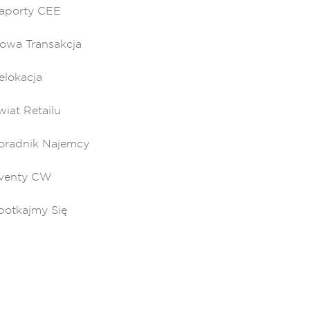
aporty CEE
owa Transakcja
elokacja
wiat Retailu
oradnik Najemcy
venty CW
potkajmy Się