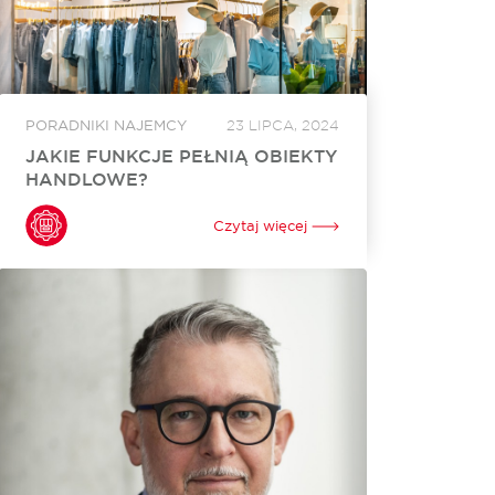
PORADNIKI NAJEMCY
23 LIPCA, 2024
JAKIE FUNKCJE PEŁNIĄ OBIEKTY
HANDLOWE?
Obiekty handlowe, takie jak centra handlowe,
odgrywają istotną rolę w życiu współczesnych
Czytaj więcej
społeczności, oferując nie tylko możliwość
dokonywania zakupów, ale także szereg innych
funkcji. Centra handlowe stały się swoistymi
centrami...