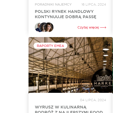
PORADNIKI NAJEMCY
16 LIPCA, 2024
POLSKI RYNEK HANDLOWY
KONTYNUUJE DOBRĄ PASSĘ
Międzynarodowa agencja doradcza Cushman &
Wakefield podsumowała sytuację w sektorze
Czytaj więcej
nieruchomości handlowych w Polsce. W II
kwartale bieżącego roku na rynek trafiło osiem
nowych obiektów handlowych, a w budowie
pozostaje...
RAPORTY EMEA
04 LIPCA, 2024
WYRUSZ W KULINARNĄ
PODRÓŻ Z NAJLEPSZYMI FOOD