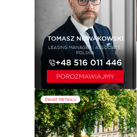
TOMASZ NOWAKOWSKI
LEASING MANAGER | ASSOCIATE |
POLSKA
+48 516 011 446
POROZMAWIAJMY
ŚWIAT RETAILU