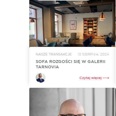
NASZE TRANSAKCJE
13 SIERPNIA, 2024
SOFA ROZGOŚCI SIĘ W GALERII
TARNOVIA
Kultowa tarnowska Sofa otworzy swoją drugą
kawiarnię w tym mieście. Już jesienią
Czytaj więcej
planowane jest uruchomienie lokalu w Galerii
Tarnovia, gdzie na 90 mkw. powstanie
klimatyczne miejsce serwujące śniadania,
lunche i...