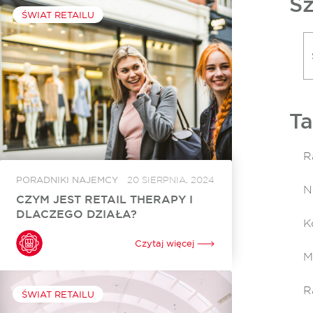
Sz
ŚWIAT RETAILU
Ta
R
PORADNIKI NAJEMCY
20 SIERPNIA, 2024
N
CZYM JEST RETAIL THERAPY I
DLACZEGO DZIAŁA?
K
Czy shopping może być lekarstwem? Okazuje
się, że tak. Coraz popularniejsze w Polsce i na
Czytaj więcej
całym świecie staje się retail therapy, czyli
M
terapia zakupami. Dlaczego? Wydawanie
pieniędzy i zakupy mogą...
R
ŚWIAT RETAILU