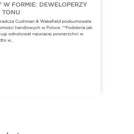
 W FORMIE: DEWELOPERZY
Z TONU
oradcza Cushman & Wakefield podsumowała
omości handlowych w Polsce. **Podobnie jak
rugi odnotował najwięcej powierzchni w
to w...