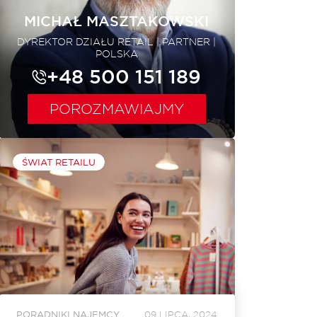
MICHAŁ MASZTAKOWSKI
DYREKTOR DZIAŁU RETAIL | PARTNER |
POLSKA
+48 500 151 189
POROZMAWIAJMY
ŚWIAT RETAILU
PORADNIKI NAJEMCY
09 LIPCA, 2024