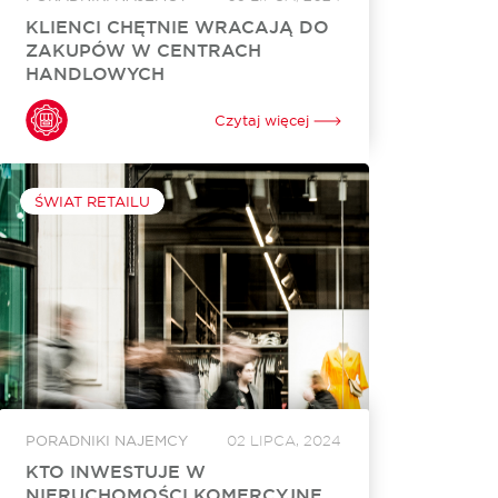
KLIENCI CHĘTNIE WRACAJĄ DO
ZAKUPÓW W CENTRACH
HANDLOWYCH
Nie da się ukryć, że handel e-commerce ma
wiele korzyści. Szybkie zakupy bez
Czytaj więcej
wychodzenia z domu to marzenie dla wielu.
Wystarczy połączenie internetowe i chwila, by
sfinalizować transakcję. Mimo to...
ŚWIAT RETAILU
PORADNIKI NAJEMCY
02 LIPCA, 2024
KTO INWESTUJE W
NIERUCHOMOŚCI KOMERCYJNE