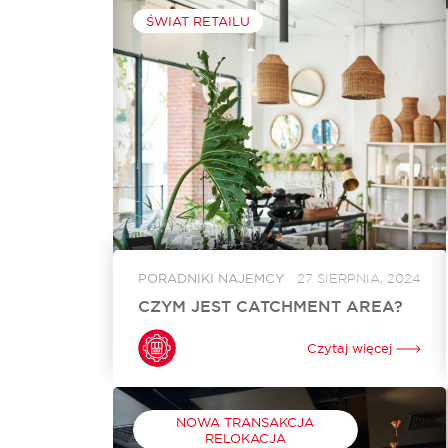
ŚWIAT RETAILU
PORADNIKI NAJEMCY
27 SIERPNIA, 2024
CZYM JEST CATCHMENT AREA?
W branży handlu detalicznego dogłębne
zrozumienie oraz umiejętne zarządzanie
Czytaj więcej
obszarem oddziaływania to jedne z
najważniejszych elementów skutecznej
strategii biznesowej. Czym jest catchment
area? To określony geograficznie obszar, z
którego centrum...
NOWA TRANSAKCJA
RELOKACJA