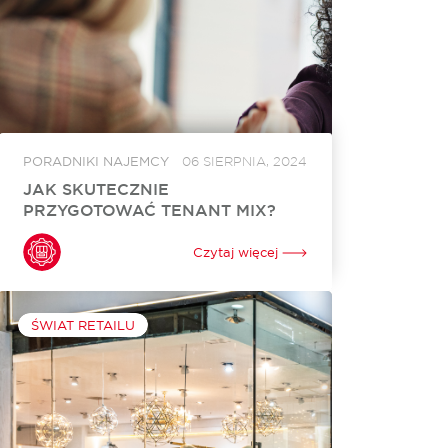
PORADNIKI NAJEMCY
06 SIERPNIA, 2024
JAK SKUTECZNIE
PRZYGOTOWAĆ TENANT MIX?
Jak przygotować skuteczny tenant mix, czyli
odpowiedni dobór najemców w centrum czy
Czytaj więcej
parku handlowym, aby jak najlepiej
wykorzystać dostępną przestrzeń i zapewnić
klientom dostęp do atrakcyjnych marek? To
zagadnienie, które...
ŚWIAT RETAILU