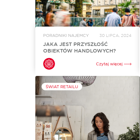
PORADNIKI NAJEMCY
30 LIPCA, 2024
JAKA JEST PRZYSZŁOŚĆ
OBIEKTÓW HANDLOWYCH?
Zamknięte budynki, porośnięte roślinnością
witryny, zakurzone półki - czy taka jest
Czytaj więcej
przyszłość centrów handlowych? W ostatnich
latach można było usłyszeć wiele
apokaliptycznych przepowiedni dla galerii czy
parków handlowych. Nic jednak...
ŚWIAT RETAILU