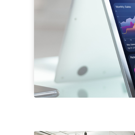
OBRAZ
. **Pierwsza
kroczył w
i mają...