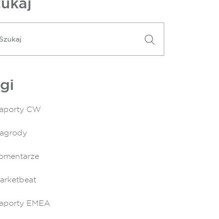
ukaj
gi
aporty CW
agrody
omentarze
arketbeat
aporty EMEA