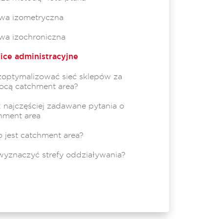
wa izometryczna
wa izochroniczna
ice administracyjne
zoptymalizować sieć sklepów za
cą catchment area?
 najczęściej zadawane pytania o
hment area
o jest catchment area?
wyznaczyć strefy oddziaływania?