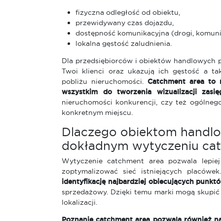
fizyczna odległość od obiektu,
przewidywany czas dojazdu,
dostępność komunikacyjna (drogi, komunik
lokalna gęstość zaludnienia.
Dla przedsiębiorców i obiektów handlowych 
Twoi klienci oraz ukazują ich gęstość a 
pobliżu nieruchomości.
Catchment area to 
wszystkim do tworzenia wizualizacji zasi
nieruchomości konkurencji, czy też ogólne
konkretnym miejscu.
Dlaczego obiektom handl
dokładnym wytyczeniu cat
Wytyczenie catchment area pozwala lepiej
zoptymalizować sieć istniejących placówe
identyfikację najbardziej obiecujących punkt
sprzedażowy. Dzięki temu marki mogą skupić 
lokalizacji.
Poznanie catchment area pozwala również na