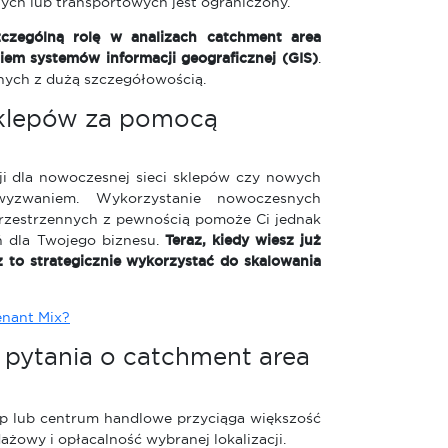
ch lub transportowych jest ograniczony.
zczególną rolę w analizach catchment area
em systemów informacji geograficznej (GIS)
.
anych z dużą szczegółowością.
sklepów za pomocą
i dla nowoczesnej sieci sklepów czy nowych
yzwaniem. Wykorzystanie nowoczesnych
przestrzennych z pewnością pomoże Ci jednak
ń dla Twojego biznesu.
Teraz, kiedy wiesz już
 to strategicznie wykorzystać do skalowania
enant Mix?
 pytania o catchment area
ep lub centrum handlowe przyciąga większość
ażowy i opłacalność wybranej lokalizacji.