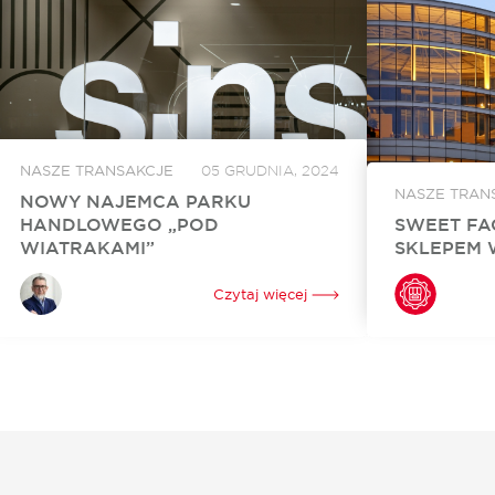
NASZE TRANSAKCJE
05 GRUDNIA, 2024
NASZE TRAN
NOWY NAJEMCA PARKU
HANDLOWEGO „POD
SWEET FA
WIATRAKAMI”
SKLEPEM 
Sinsay, marka z portfolio Grupy LPP, wynajęła
Sweet Factory 
860 mkw. powierzchni w Parku Handlowym
Złotych Tarasac
Czytaj więcej
„Pod Wiatrakami” koło Słupska. Otwarcie
Warszawie stac
sklepu jest zaplanowane na kwiecień 2024 roku.
niezwykle popul
Za rekomercjalizację obiektu i stworzenie...
wybór słodyczy.