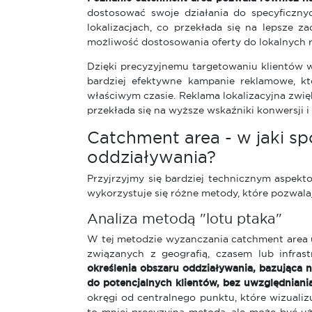
dostosować swoje działania do specyficzny
lokalizacjach, co przekłada się na lepsze z
możliwość dostosowania oferty do lokalnych
Dzięki precyzyjnemu targetowaniu klientów 
bardziej efektywne kampanie reklamowe, k
właściwym czasie. Reklama lokalizacyjna zwi
przekłada się na wyższe wskaźniki konwersji i 
Catchment area - w jaki sp
oddziaływania?
Przyjrzyjmy się bardziej technicznym aspek
wykorzystuje się różne metody, które pozwalaj
Analiza metodą "lotu ptaka"
W tej metodzie wyzanczania catchment area uw
związanych z geografią, czasem lub infras
określenia obszaru oddziaływania, bazująca 
do potencjalnych klientów, bez uwzględnian
okręgi od centralnego punktu, które wizualizu