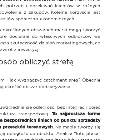
ch potrzeb i oczekiwań klientów w różnych
adowolenie z zakupów. Kolejną korzyścią jest
 realiów społeczno-ekonomicznych.
w określonych obszarach marki mogą tworzyć
tóre docierają do właściwych odbiorców we
ększa skuteczność działań marketingowych, co
zwrot z inwestycji.
osób obliczyć strefę
tom - jak wyznaczyć catchment area? Obecnie
ą określić obszar oddziaływania.
zględnia się odległości bez integracji pojęć
trukturą transportową.
To najprostsza forma
na bezpośrednich liniach od punktu sprzedaży
ia przeszkód terenowych
. Na mapie tworzy się
ją odległość od obiektu. Analiza "lotu ptaka"