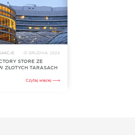
SAKCJE
01 GRUDNIA, 2024
CTORY STORE ZE
W ZŁOTYCH TARASACH
Store otworzył swój sklep w
h. To już 24. w Polsce i 3. w
Czytaj więcej
jonarny punkt sprzedaży tej
arnej marki oferującej szeroki
 Za...