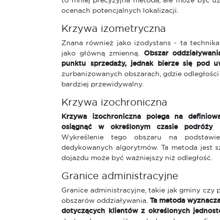
to mniej precyzyjna metoda, ale może być u
ocenach potencjalnych lokalizacji.
Krzywa izometryczna
Znana również jako izodystans - ta technika
jako główną zmienną.
Obszar oddziaływania
punktu sprzedaży, jednak bierze się pod 
zurbanizowanych obszarach, gdzie odległości 
bardziej przewidywalny.
Krzywa izochroniczna
Krzywa izochroniczna polega na definiow
osiągnąć w określonym czasie podróży 
Wykreślenie tego obszaru na podstawi
dedykowanych algorytmów. Ta metoda jest sz
dojazdu może być ważniejszy niż odległość.
Granice administracyjne
Granice administracyjne, takie jak gminy czy
obszarów oddziaływania.
Ta metoda wyznaczan
dotyczących klientów z określonych jednost