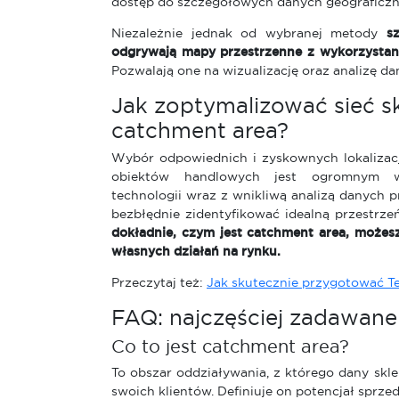
dostęp do szczegółowych danych geograficzny
Niezależnie jednak od wybranej metody
s
odgrywają mapy przestrzenne z wykorzystani
Pozwalają one na wizualizację oraz analizę d
Jak zoptymalizować sieć 
catchment area?
Wybór odpowiednich i zyskownych lokalizacj
obiektów handlowych jest ogromnym w
technologii wraz z wnikliwą analizą danych 
bezbłędnie zidentyfikować idealną przestrze
dokładnie, czym jest catchment area, możesz
własnych działań na rynku.
Przeczytaj też:
Jak skutecznie przygotować T
FAQ: najczęściej zadawane
Co to jest catchment area?
To obszar oddziaływania, z którego dany skl
swoich klientów. Definiuje on potencjał sprzed