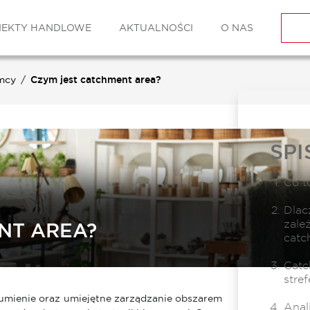
IEKTY HANDLOWE
AKTUALNOŚCI
O NAS
mcy
Czym jest catchment area?
SPI
Co t
Dlac
zale
NT AREA?
catc
Catc
stre
umienie oraz umiejętne zarządzanie obszarem
Anal