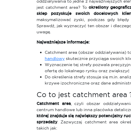
oddziaływania to jedne z najważniejszych ele
jest catchment area? To
określony geografic
sklep pozyskuje swoich docelowych klien
maksymalizować zyski, podczas gdy błędy
Sprawdź, jak wyznaczyć ten obszar i dlaczeg
uwagę.
Najważniejsze informacje:
Catchment area (obszar oddziaływania) to
handlowy
skutecznie przyciąga swoich kli
Wyznaczenie tej strefy pozwala precyzyjn
ofertę do lokalnego rynku oraz zwiększyć
Do określenia strefy stosuje się m.in. ana
krzywe izochroniczne oraz dane administr
Co to jest catchment area ?
Catchment area
, czyli obszar oddziaływan
centrum handlowe lub inna placówka detalicz
której znajduje się największy potencjalny ru
sprzedaży
. Zazwyczaj catchment area okreś
takich jak: