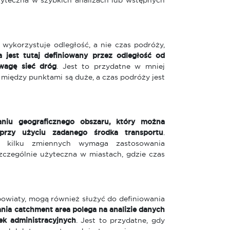
żyteczna w szybkich analizach lub wstępnych
 wykorzystuje odległość, a nie czas podróży,
 jest tutaj definiowany przez odległość od
uwagę sieć dróg
. Jest to przydatne w mniej
między punktami są duże, a czas podróży jest
aniu geograficznego obszaru, który można
przy użyciu zadanego środka transportu
.
e kilku zmiennych wymaga zastosowania
czególnie użyteczna w miastach, gdzie czas
 powiaty, mogą również służyć do definiowania
ia catchment area polega na analizie danych
ek administracyjnych
. Jest to przydatne, gdy