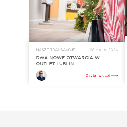
NASZE TRANSAKCJE
28 MAJA, 2024
DWA NOWE OTWARCIA W
OUTLET LUBLIN
W czerwcu w Outlet Lublin otworzą się dwa
nowe lokale. Na powiększenie swojego
Czytaj więcej
dotychczasowego sklepu o ponad 250 mkw.
zdecydował się Ochnik. Nowy lokal o
powierzchni 350 mkw. będzie tworzyć...