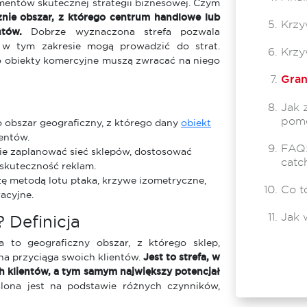
mentów skutecznej strategii biznesowej. Czym
znie obszar, z którego centrum handlowe lub
Krzy
tów.
Dobrze wyznaczona strefa pozwala
 w tym zakresie mogą prowadzić do strat.
Krzy
o obiekty komercyjne muszą zwracać na niego
Gran
Jak 
pomo
 obszar geograficzny, z którego dany
obiekt
entów.
FAQ:
ie zaplanować sieć sklepów, dostosować
catc
 skuteczność reklam.
lizę metodą lotu ptaka, krzywe izometryczne,
Co t
acyjne.
Jak 
 Definicja
ia to geograficzny obszar, z którego sklep,
na przyciąga swoich klientów.
Jest to strefa, w
ch klientów, a tym samym największy potencjał
lona jest na podstawie różnych czynników,