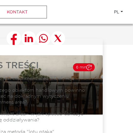
KONTAKT
PL
S TREŚCI
6 min
o jest catchment area ? Definicja
zego obiektom handlowym powinno
żeć na dokładnym wytyczeniu
hment area?
hment area - w jaki sposób obliczyć
fę oddziaływania?
iza metodą "lotu ptaka"