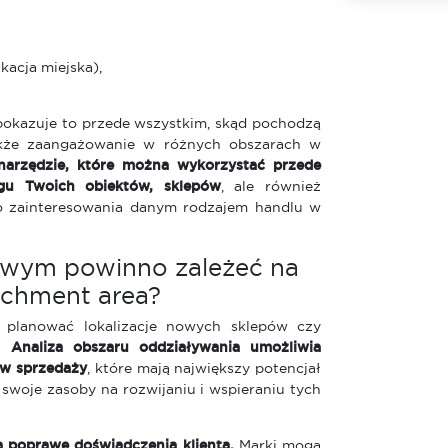
acja miejska),
pokazuje to przede wszystkim, skąd pochodzą
także zaangażowanie w różnych obszarach w
narzędzie, które można wykorzystać przede
ęgu Twoich obiektów, sklepów
, ale również
go zainteresowania danym rodzajem handlu w
owym powinno zależeć na
chment area?
 planować lokalizacje nowych sklepów czy
k.
Analiza obszaru oddziaływania umożliwia
ów sprzedaży
, które mają największy potencjał
swoje zasoby na rozwijaniu i wspieraniu tych
 poprawę doświadczenia klienta.
Marki mogą