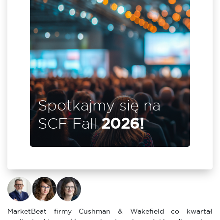
jszym
il i
ch w
enter
ie się
Spotkajmy się na
SCF Fall
2026!
MarketBeat firmy Cushman & Wakefield co kwartał