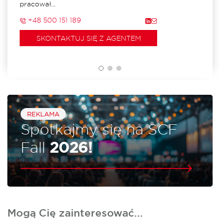
pracował...
+48 500 151 189
SKONTAKTUJ SIĘ Z AGENTEM
REKLAMA
Spotkajmy się na SCF
Fall
2026!
Mogą Cię zainteresować...