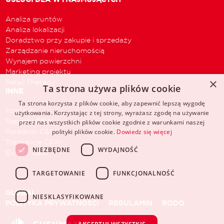
Analiza gruntów
Analiza lokalizacji
Doradztwo przy zakupie i sprzedaży
Zarządzanie nieruchomością
Wynajem powierzchni
Marketing projektu
×
Retail Therapy
Ta strona używa plików cookie
INNE
Ta strona korzysta z plików cookie, aby zapewnić lepszą wygodę
Kontakt
użytkowania. Korzystając z tej strony, wyrażasz zgodę na używanie
Raporty C&W
przez nas wszystkich plików cookie zgodnie z warunkami naszej
Poradniki C&W
polityki plików cookie.
Dowiedz się więcej
Transakcje C&W
NIEZBĘDNE
WYDAJNOŚĆ
Eventy C&W
TARGETOWANIE
FUNKCJONALNOŚĆ
GLOBAL
NIESKLASYFIKOWANE
POLITYKA PRYWATNOŚCI
REGULAMIN
RODO