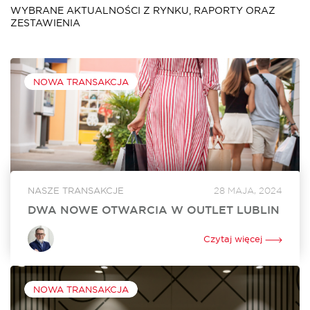
WYBRANE AKTUALNOŚCI Z RYNKU, RAPORTY ORAZ
ZESTAWIENIA
NOWA TRANSAKCJA
NASZE TRANSAKCJE
28 MAJA, 2024
DWA NOWE OTWARCIA W OUTLET LUBLIN
W czerwcu w Outlet Lublin otworzą się dwa nowe lokale. Na
powiększenie swojego dotychczasowego sklepu o ponad
Czytaj więcej
250 mkw. zdecydował się Ochnik. Nowy lokal o powierzchni
350 mkw. będzie tworzyć...
NOWA TRANSAKCJA