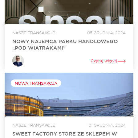
NASZE TRANSAKCJE
05 GRUDNIA, 2024
NOWY NAJEMCA PARKU HANDLOWEGO
„POD WIATRAKAMI”
Sinsay, marka z portfolio Grupy LPP, wynajęła 860 mkw.
powierzchni w Parku Handlowym „Pod Wiatrakami” koło
Czytaj więcej
Słupska. Otwarcie sklepu jest zaplanowane na kwiecień 2024
roku. Za rekomercjalizację obiektu i stworzenie...
NOWA TRANSAKCJA
NASZE TRANSAKCJE
01 GRUDNIA, 2024
SWEET FACTORY STORE ZE SKLEPEM W