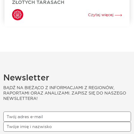
ZŁOTYCH TARASACH
Sweet Factory Store otworzył swój sklep w Złotych
Tarasach. To już 24. w Polsce i 3. w Warszawie stacjonarny
Czytaj więcej
punkt sprzedaży tej niezwykle popularnej marki oferującej
szeroki wybór słodyczy. Za...
Newsletter
BĄDŹ NA BIEŻĄCO Z INFORMACJAMI Z REGIONÓW,
RAPORTAMI ORAZ ANALIZAMI. ZAPISZ SIĘ DO NASZEGO
NEWSLETTERA!