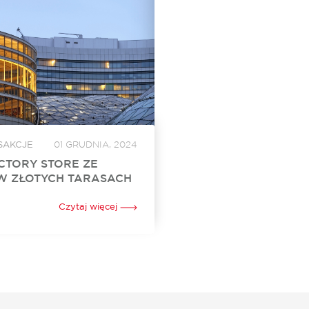
SAKCJE
01 GRUDNIA, 2024
CTORY STORE ZE
W ZŁOTYCH TARASACH
Store otworzył swój sklep w
h. To już 24. w Polsce i 3. w
Czytaj więcej
jonarny punkt sprzedaży tej
arnej marki oferującej szeroki
 Za...