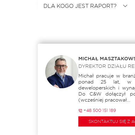
DLA KOGO JEST RAPORT?
MICHAŁ MASZTAKOWS
DYREKTOR DZIAŁU RE
Michał pracuje w bran
ponad 25 lat, w 
deweloperskich i wyna
Do C&W dołączył po
(wcześniej pracował...
+48 500 151 189
SKONTAKTUJ SIĘ Z 