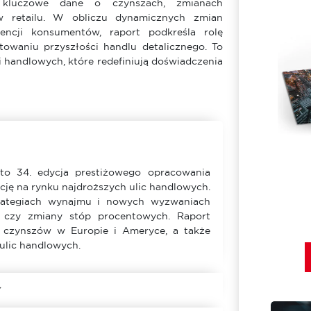
c kluczowe dane o czynszach, zmianach
w retailu. W obliczu dynamicznych zmian
encji konsumentów, raport podkreśla rolę
towaniu przyszłości handlu detalicznego. To
i handlowych, które redefiniują doświadczenia
o 34. edycja prestiżowego opracowania
cję na rynku najdroższych ulic handlowych.
trategiach wynajmu i nowych wyzwaniach
a czy zmiany stóp procentowych. Raport
 czynszów w Europie i Ameryce, a także
ulic handlowych.