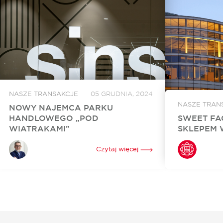
NASZE TRANSAKCJE
05 GRUDNIA, 2024
NASZE TRAN
NOWY NAJEMCA PARKU
HANDLOWEGO „POD
SWEET FA
WIATRAKAMI”
SKLEPEM 
Sinsay, marka z portfolio Grupy LPP, wynajęła
Sweet Factory 
860 mkw. powierzchni w Parku Handlowym
Złotych Tarasac
Czytaj więcej
„Pod Wiatrakami” koło Słupska. Otwarcie
Warszawie stac
sklepu jest zaplanowane na kwiecień 2024 roku.
niezwykle popul
Za rekomercjalizację obiektu i stworzenie...
wybór słodyczy.