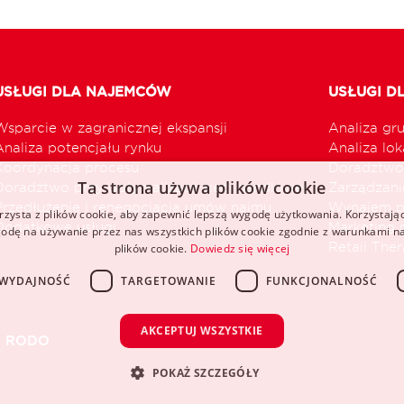
USŁUGI DLA NAJEMCÓW
USŁUGI D
Wsparcie w zagranicznej ekspansji
Analiza gr
Analiza potencjału rynku
Analiza loka
Koordynacja procesu
Doradztwo 
Ta strona używa plików cookie
Doradztwo przy optymalizacji sieci handlowej
Zarządzani
Przedłużenie i renegocjacja umów najmu
Wynajem p
rzysta z plików cookie, aby zapewnić lepszą wygodę użytkowania. Korzystając 
Dodatkowe usługi
Marketing 
odę na używanie przez nas wszystkich plików cookie zgodnie z warunkami nas
Retail The
plików cookie.
Dowiedz się więcej
WYDAJNOŚĆ
TARGETOWANIE
FUNKCJONALNOŚĆ
AKCEPTUJ WSZYSTKIE
RODO
POKAŻ SZCZEGÓŁY