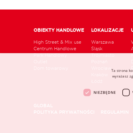
OBIEKTY HANDLOWE
LOKALIZACJE
High Street & Mix use
Warszawa
Centrum Handlowe
Śląsk
Park Handlowy
Trójmiasto
Outlet
Poznań
Dom towarowy
Wrocław
Ta strona ko
Kraków
wyrażasz zg
Łódź
NIEZBĘDNE
GLOBAL
POLITYKA PRYWATNOŚCI
REGULAMIN