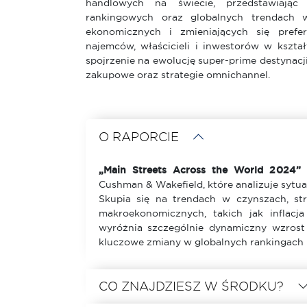
handlowych na świecie, przedstawiają
rankingowych oraz globalnych trendach 
ekonomicznych i zmieniających się prefer
najemców, właścicieli i inwestorów w kształ
spojrzenie na ewolucję super-prime destynacj
zakupowe oraz strategie omnichannel.
O RAPORCIE
„Main Streets Across the World 2024”
t
Cushman & Wakefield, które analizuje sytua
Skupia się na trendach w czynszach, s
makroekonomicznych, takich jak inflacj
wyróżnia szczególnie dynamiczny wzrost
kluczowe zmiany w globalnych rankingach 
CO ZNAJDZIESZ W ŚRODKU?