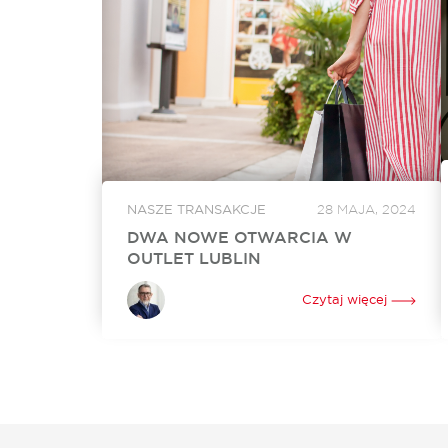
NASZE TRANSAKCJE
28 MAJA, 2024
DWA NOWE OTWARCIA W
OUTLET LUBLIN
W czerwcu w Outlet Lublin otworzą się dwa
nowe lokale. Na powiększenie swojego
Czytaj więcej
dotychczasowego sklepu o ponad 250 mkw.
zdecydował się Ochnik. Nowy lokal o
powierzchni 350 mkw. będzie tworzyć...