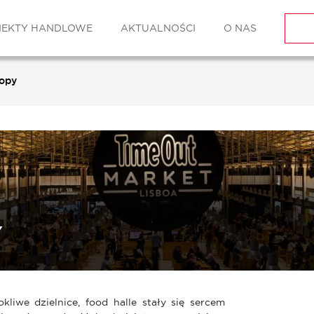
IEKTY HANDLOWE
AKTUALNOŚCI
O NAS
ropy
Y
liwe dzielnice, food halle stały się sercem