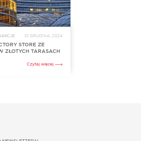
SAKCJE
01 GRUDNIA, 2024
CTORY STORE ZE
W ZŁOTYCH TARASACH
Store otworzył swój sklep w
h. To już 24. w Polsce i 3. w
Czytaj więcej
jonarny punkt sprzedaży tej
arnej marki oferującej szeroki
 Za...
O NEWSLETTERA!