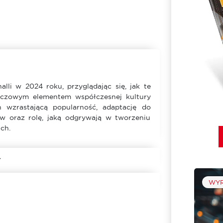
lli w 2024 roku, przyglądając się, jak te
luczowym elementem współczesnej kultury
h wzrastającą popularność, adaptację do
ów oraz rolę, jaką odgrywają w tworzeniu
ch.
WYR
1 min
Spotkajmy się na SCF Fall 2026!
Już we wrześniu spotykamy się na