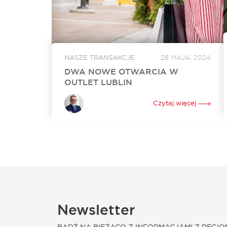
NASZE TRANSAKCJE
28 MAJA, 2024
DWA NOWE OTWARCIA W
OUTLET LUBLIN
W czerwcu w Outlet Lublin otworzą się dwa
nowe lokale. Na powiększenie swojego
Czytaj więcej
dotychczasowego sklepu o ponad 250 mkw.
zdecydował się Ochnik. Nowy lokal o
powierzchni 350 mkw. będzie tworzyć...
Newsletter
BĄDŹ NA BIEŻĄCO Z INFORMACJAMI Z REGIO