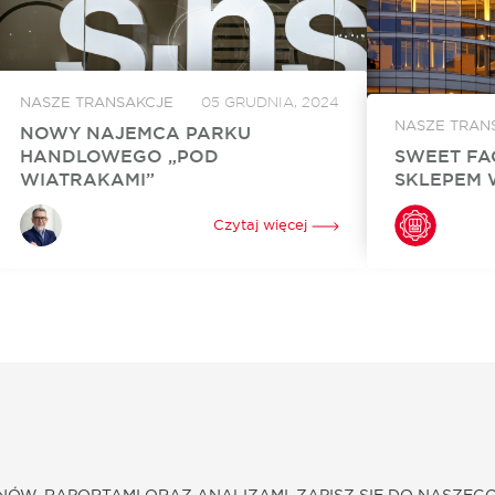
NASZE TRANSAKCJE
05 GRUDNIA, 2024
NASZE TRAN
NOWY NAJEMCA PARKU
HANDLOWEGO „POD
SWEET FA
WIATRAKAMI”
SKLEPEM 
Sinsay, marka z portfolio Grupy LPP, wynajęła
Sweet Factory 
860 mkw. powierzchni w Parku Handlowym
Złotych Tarasac
Czytaj więcej
„Pod Wiatrakami” koło Słupska. Otwarcie
Warszawie stac
sklepu jest zaplanowane na kwiecień 2024 roku.
niezwykle popul
Za rekomercjalizację obiektu i stworzenie...
wybór słodyczy.
NÓW, RAPORTAMI ORAZ ANALIZAMI. ZAPISZ SIĘ DO NASZEG