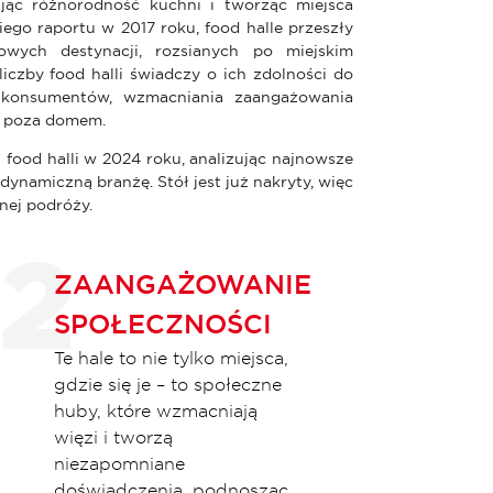
ując różnorodność kuchni i tworząc miejsca
ego raportu w 2017 roku, food halle przeszły
wych destynacji, rozsianych po miejskim
iczby food halli świadczy o ich zdolności do
ji konsumentów, wzmacniania zaangażowania
ia poza domem.
food halli w 2024 roku, analizując najnowsze
dynamiczną branżę. Stół jest już nakryty, więc
rnej podróży.
ZAANGAŻOWANIE
SPOŁECZNOŚCI
Te hale to nie tylko miejsca,
gdzie się je – to społeczne
huby, które wzmacniają
więzi i tworzą
niezapomniane
doświadczenia, podnosząc