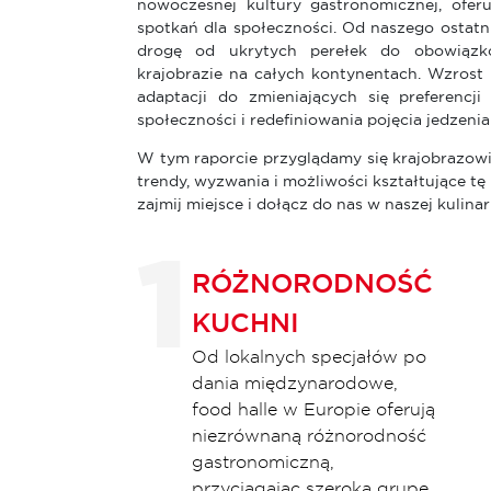
nowoczesnej kultury gastronomicznej, ofer
spotkań dla społeczności. Od naszego ostatni
drogę od ukrytych perełek do obowiązko
krajobrazie na całych kontynentach. Wzrost l
adaptacji do zmieniających się preferenc
społeczności i redefiniowania pojęcia jedzen
W tym raporcie przyglądamy się krajobrazowi 
trendy, wyzwania i możliwości kształtujące tę 
zajmij miejsce i dołącz do nas w naszej kulina
RÓŻNORODNOŚĆ
KUCHNI
Od lokalnych specjałów po
dania międzynarodowe,
food halle w Europie oferują
niezrównaną różnorodność
gastronomiczną,
przyciągając szeroką grupę