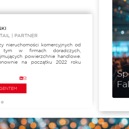
największym i najważniejszym
wydarzeniu branży retail i nieruchomości
handlowych w regionie CEE – Shopping
Center Forum Fall 2026, które odbędzie
się 23–24 września w...
KI
TAIL | PARTNER
ży nieruchomości komercyjnych od
Michał Masztakowski
tym w firmach doradczych,
jmujących powierzchnie handlowe.
nownie na początku 2022 roku
Sp
Fa
AGENTEM