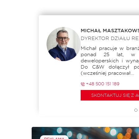
MICHAŁ MASZTAKOWS
DYREKTOR DZIAŁU RE
Michał pracuje w bran
ponad 25 lat, w 
deweloperskich i wyna
Do C&W dołączył po
(wcześniej pracował...
+48 500 151 189
SKONTAKTUJ SIĘ Z 
REKLAMA