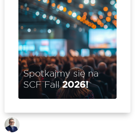
ię na
jszym
il i
ch w
enter
ie się
Spotkajmy się na
SCF Fall
2026!