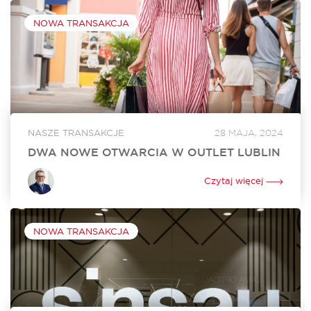
NOWA TRANSAKCJA
NASZE TRANSAKCJE
28 MAJA, 2024
DWA NOWE OTWARCIA W OUTLET LUBLIN
W czerwcu w Outlet Lublin otworzą się dwa nowe lokale. Na
powiększenie swojego dotychczasowego sklepu o ponad
Czytaj więcej
250 mkw. zdecydował się Ochnik. Nowy lokal o powierzchni
350 mkw. będzie tworzyć...
NOWA TRANSAKCJA