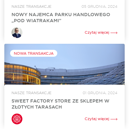
NASZE TRANSAKCJE
05 GRUDNIA, 2024
NOWY NAJEMCA PARKU HANDLOWEGO
„POD WIATRAKAMI”
Sinsay, marka z portfolio Grupy LPP, wynajęła 860 mkw.
powierzchni w Parku Handlowym „Pod Wiatrakami” koło
Czytaj więcej
Słupska. Otwarcie sklepu jest zaplanowane na kwiecień 2024
roku. Za rekomercjalizację obiektu i stworzenie...
NOWA TRANSAKCJA
NASZE TRANSAKCJE
01 GRUDNIA, 2024
SWEET FACTORY STORE ZE SKLEPEM W
ZŁOTYCH TARASACH
Sweet Factory Store otworzył swój sklep w Złotych
Tarasach. To już 24. w Polsce i 3. w Warszawie stacjonarny
Czytaj więcej
punkt sprzedaży tej niezwykle popularnej marki oferującej
szeroki wybór słodyczy. Za...