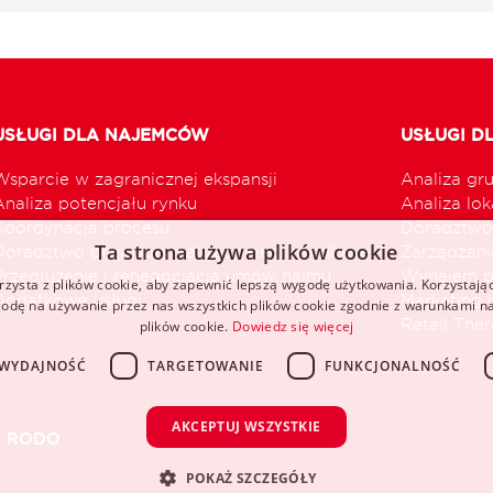
USŁUGI DLA NAJEMCÓW
USŁUGI D
Wsparcie w zagranicznej ekspansji
Analiza gr
Analiza potencjału rynku
Analiza loka
Koordynacja procesu
Doradztwo 
Ta strona używa plików cookie
Doradztwo przy optymalizacji sieci handlowej
Zarządzani
Przedłużenie i renegocjacja umów najmu
Wynajem p
rzysta z plików cookie, aby zapewnić lepszą wygodę użytkowania. Korzystając 
Dodatkowe usługi
Marketing 
odę na używanie przez nas wszystkich plików cookie zgodnie z warunkami nas
Retail The
plików cookie.
Dowiedz się więcej
WYDAJNOŚĆ
TARGETOWANIE
FUNKCJONALNOŚĆ
AKCEPTUJ WSZYSTKIE
RODO
POKAŻ SZCZEGÓŁY