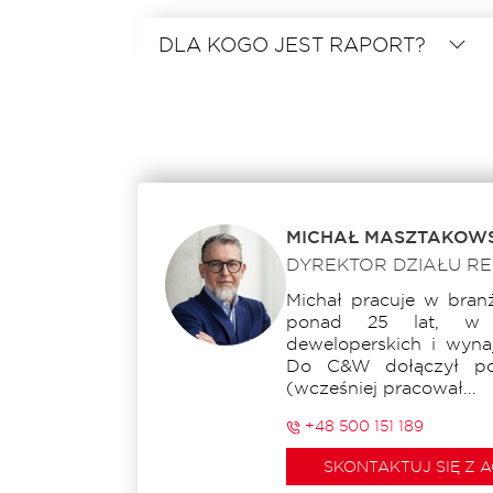
DLA KOGO JEST RAPORT?
MICHAŁ MASZTAKOWS
DYREKTOR DZIAŁU RE
Michał pracuje w bran
ponad 25 lat, w 
deweloperskich i wyna
Do C&W dołączył po
(wcześniej pracował...
+48 500 151 189
SKONTAKTUJ SIĘ Z 