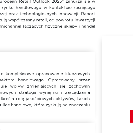
„European Retail Outlook 2025” zanurza się w
ę rynku handlowego w kontekście rosnącego
czej oraz technologicznych innowacji. Raport
tują współczesny retail, od powrotu inwestycji
mnichannel łączących fizyczne sklepy i handel
o kompleksowe opracowanie kluczowych
sektora handlowego. Opracowany przez
zuje wpływ zmieniających się zachowań
z nowych strategii wynajmu i zarządzania
kreśla rolę jakościowych aktywów, takich
 ulice handlowe, które zyskują na znaczeniu