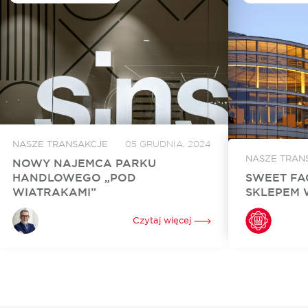
NASZE TRANSAKCJE
05 GRUDNIA, 2024
NASZE TRAN
NOWY NAJEMCA PARKU
HANDLOWEGO „POD
SWEET FA
WIATRAKAMI”
SKLEPEM 
Sinsay, marka z portfolio Grupy LPP, wynajęła
Sweet Factory 
860 mkw. powierzchni w Parku Handlowym
Złotych Tarasac
Czytaj więcej
„Pod Wiatrakami” koło Słupska. Otwarcie
Warszawie stac
sklepu jest zaplanowane na kwiecień 2024 roku.
niezwykle popul
Za rekomercjalizację obiektu i stworzenie...
wybór słodyczy.