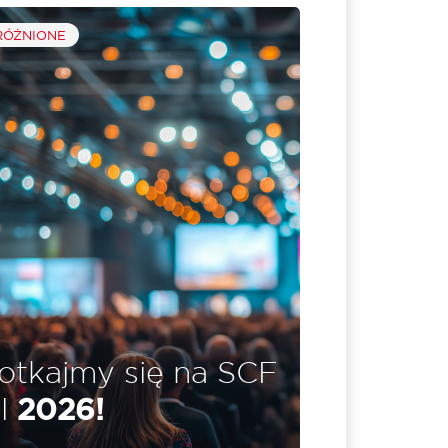
ÓŻNIONE
otkajmy się na SCF
ll
2026!