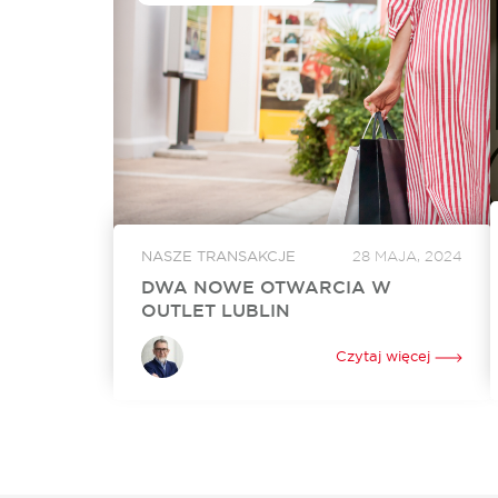
NASZE TRANSAKCJE
28 MAJA, 2024
DWA NOWE OTWARCIA W
OUTLET LUBLIN
W czerwcu w Outlet Lublin otworzą się dwa
nowe lokale. Na powiększenie swojego
Czytaj więcej
dotychczasowego sklepu o ponad 250 mkw.
zdecydował się Ochnik. Nowy lokal o
powierzchni 350 mkw. będzie tworzyć...