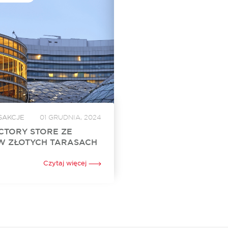
SAKCJE
01 GRUDNIA, 2024
CTORY STORE ZE
W ZŁOTYCH TARASACH
Store otworzył swój sklep w
h. To już 24. w Polsce i 3. w
Czytaj więcej
jonarny punkt sprzedaży tej
arnej marki oferującej szeroki
 Za...