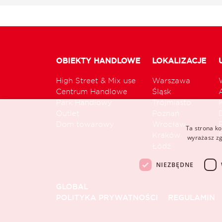
OBIEKTY HANDLOWE
LOKALIZACJE
High Street & Mix use
Warszawa
Centrum Handlowe
Śląsk
Park Handlowy
Trójmiasto
Outlet
Poznań
Dom towarowy
Wrocław
Ta strona ko
Kraków
wyrażasz zg
Łódź
NIEZBĘDNE
GLOBAL
POLITYKA PRYWATNOŚCI
REGULAMIN