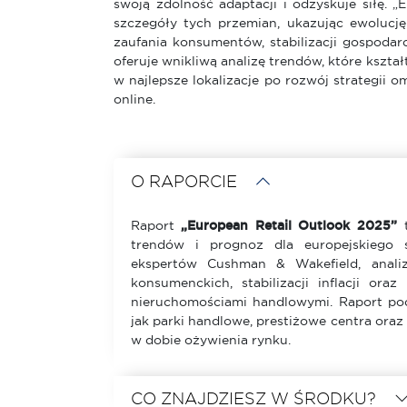
swoją zdolność adaptacji i odzyskuje siłę. 
szczegóły tych przemian, ukazując ewolucj
zaufania konsumentów, stabilizacji gospodar
oferuje wnikliwą analizę trendów, które kształ
w najlepsze lokalizacje po rozwój strategii o
online.
O RAPORCIE
Raport
„European Retail Outlook 2025”
t
trendów i prognoz dla europejskiego 
ekspertów Cushman & Wakefield, anali
konsumenckich, stabilizacji inflacji ora
nieruchomościami handlowymi. Raport pod
jak parki handlowe, prestiżowe centra oraz
w dobie ożywienia rynku.
CO ZNAJDZIESZ W ŚRODKU?