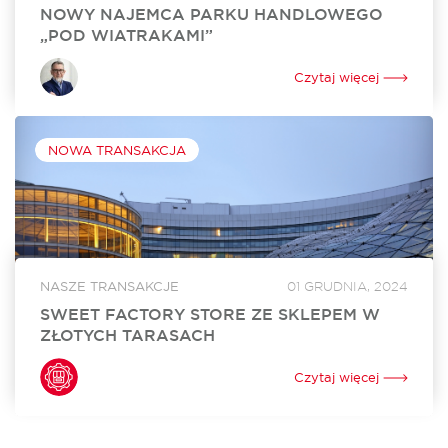
NOWY NAJEMCA PARKU HANDLOWEGO
„POD WIATRAKAMI”
Sinsay, marka z portfolio Grupy LPP, wynajęła 860 mkw.
powierzchni w Parku Handlowym „Pod Wiatrakami” koło
Czytaj więcej
Słupska. Otwarcie sklepu jest zaplanowane na kwiecień 2024
roku. Za rekomercjalizację obiektu i stworzenie...
NOWA TRANSAKCJA
NASZE TRANSAKCJE
01 GRUDNIA, 2024
SWEET FACTORY STORE ZE SKLEPEM W
ZŁOTYCH TARASACH
Sweet Factory Store otworzył swój sklep w Złotych
Tarasach. To już 24. w Polsce i 3. w Warszawie stacjonarny
Czytaj więcej
punkt sprzedaży tej niezwykle popularnej marki oferującej
szeroki wybór słodyczy. Za...