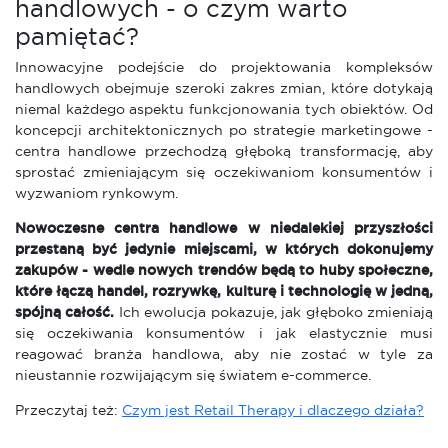
handlowych - o czym warto
pamiętać?
Innowacyjne podejście do projektowania kompleksów
handlowych obejmuje szeroki zakres zmian, które dotykają
niemal każdego aspektu funkcjonowania tych obiektów. Od
koncepcji architektonicznych po strategie marketingowe -
centra handlowe przechodzą głęboką transformację, aby
sprostać zmieniającym się oczekiwaniom konsumentów i
wyzwaniom rynkowym.
Nowoczesne centra handlowe w niedalekiej przyszłości
przestaną być jedynie miejscami, w których dokonujemy
zakupów - wedle nowych trendów będą to huby społeczne,
które łączą handel, rozrywkę, kulturę i technologię w jedną,
spójną całość.
Ich ewolucja pokazuje, jak głęboko zmieniają
się oczekiwania konsumentów i jak elastycznie musi
reagować branża handlowa, aby nie zostać w tyle za
nieustannie rozwijającym się światem e-commerce.
Przeczytaj też:
Czym jest Retail Therapy i dlaczego działa?