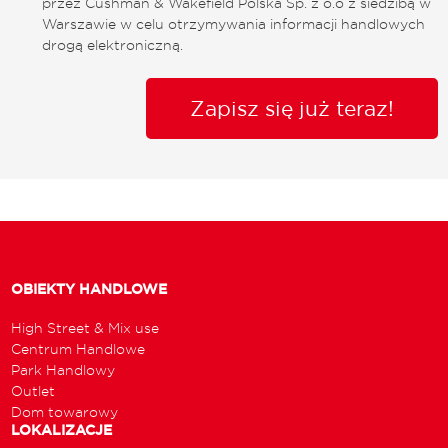
przez Cushman & Wakefield Polska Sp. z o.o z siedzibą w
Warszawie w celu otrzymywania informacji handlowych
drogą elektroniczną.
Zapisz się już teraz!
OBIEKTY HANDLOWE
High Street & Mix use
Centrum Handlowe
Park Handlowy
Outlet
Dom towarowy
LOKALIZACJE