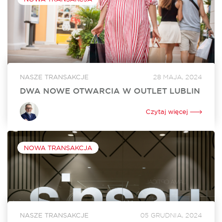
NASZE TRANSAKCJE
28 MAJA, 2024
DWA NOWE OTWARCIA W OUTLET LUBLIN
W czerwcu w Outlet Lublin otworzą się dwa nowe lokale. Na
powiększenie swojego dotychczasowego sklepu o ponad
Czytaj więcej
250 mkw. zdecydował się Ochnik. Nowy lokal o powierzchni
350 mkw. będzie tworzyć...
NOWA TRANSAKCJA
NASZE TRANSAKCJE
05 GRUDNIA, 2024