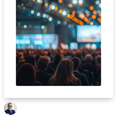
ię na
jszym
il i
ch w
enter
ie się