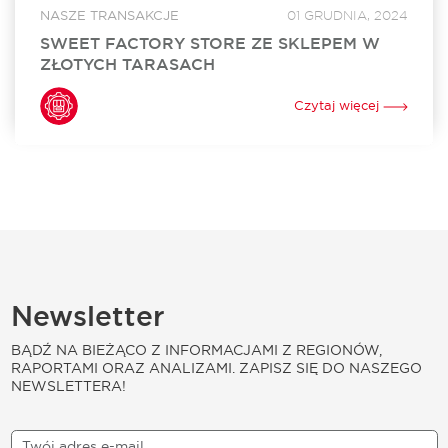
NASZE TRANSAKCJE
01 GRUDNIA, 2024
SWEET FACTORY STORE ZE SKLEPEM W
ZŁOTYCH TARASACH
Sweet Factory Store otworzył swój sklep w Złotych
Tarasach. To już 24. w Polsce i 3. w Warszawie stacjonarny
Czytaj więcej
punkt sprzedaży tej niezwykle popularnej marki oferującej
szeroki wybór słodyczy. Za...
Newsletter
BĄDŹ NA BIEŻĄCO Z INFORMACJAMI Z REGIONÓW,
RAPORTAMI ORAZ ANALIZAMI. ZAPISZ SIĘ DO NASZEGO
NEWSLETTERA!