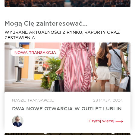
Mogą Cię zainteresować...
WYBRANE AKTUALNOŚCI Z RYNKU, RAPORTY ORAZ
ZESTAWIENIA
NOWA TRANSAKCJA
NASZE TRANSAKCJE
28 MAJA, 2024
DWA NOWE OTWARCIA W OUTLET LUBLIN
W czerwcu w Outlet Lublin otworzą się dwa nowe lokale. Na
powiększenie swojego dotychczasowego sklepu o ponad
Czytaj więcej
250 mkw. zdecydował się Ochnik. Nowy lokal o powierzchni
350 mkw. będzie tworzyć...