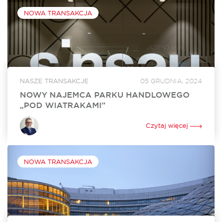
NOWA TRANSAKCJA
NASZE TRANSAKCJE
05 GRUDNIA, 2024
NOWY NAJEMCA PARKU HANDLOWEGO
„POD WIATRAKAMI”
Sinsay, marka z portfolio Grupy LPP, wynajęła 860 mkw.
powierzchni w Parku Handlowym „Pod Wiatrakami” koło
Czytaj więcej
Słupska. Otwarcie sklepu jest zaplanowane na kwiecień 2024
roku. Za rekomercjalizację obiektu i stworzenie...
NOWA TRANSAKCJA