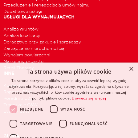
Przedłużenie i renegocjacja umów najmu
Dodatkowe usługi
USŁUGI DLA WYNAJMUJĄCYCH
Analiza gruntów
Analiza lokalizacji
Doradztwo przy zakupie i sprzedaży
Zarządzanie nieruchomością
Wynajem powierzchni
Marketing projektu
×
Retail Therapy
Ta strona używa plików cookie
INNE
Ta strona korzysta z plików cookie, aby zapewnić lepszą wygodę
Kontakt
użytkowania. Korzystając z tej strony, wyrażasz zgodę na używanie
Raporty C&W
przez nas wszystkich plików cookie zgodnie z warunkami naszej
polityki plików cookie.
Dowiedz się więcej
Poradniki C&W
Transakcje C&W
NIEZBĘDNE
WYDAJNOŚĆ
Eventy C&W
TARGETOWANIE
FUNKCJONALNOŚĆ
GLOBAL