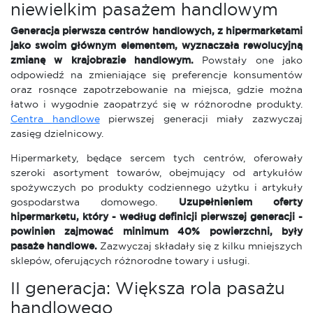
niewielkim pasażem handlowym
Generacja pierwsza centrów handlowych, z hipermarketami
jako swoim głównym elementem, wyznaczała rewolucyjną
zmianę w krajobrazie handlowym.
Powstały one jako
odpowiedź na zmieniające się preferencje konsumentów
oraz rosnące zapotrzebowanie na miejsca, gdzie można
łatwo i wygodnie zaopatrzyć się w różnorodne produkty.
Centra handlowe
pierwszej generacji miały zazwyczaj
zasięg dzielnicowy.
Hipermarkety, będące sercem tych centrów, oferowały
szeroki asortyment towarów, obejmujący od artykułów
spożywczych po produkty codziennego użytku i artykuły
gospodarstwa domowego.
Uzupełnieniem oferty
hipermarketu, który - według definicji pierwszej generacji -
powinien zajmować minimum 40% powierzchni, były
pasaże handlowe.
Zazwyczaj składały się z kilku mniejszych
sklepów, oferujących różnorodne towary i usługi.
II generacja: Większa rola pasażu
handlowego