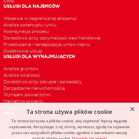
Łódź
USŁUGI DLA NAJEMCÓW
Wsparcie w zagranicznej ekspansji
Analiza potencjału rynku
Koordynacja procesu
Doradztwo przy optymalizacji sieci handlowej
Przedłużenie i renegocjacja umów najmu
Dodatkowe usługi
USŁUGI DLA WYNAJMUJĄCYCH
Analiza gruntów
Analiza lokalizacji
Doradztwo przy zakupie i sprzedaży
Zarządzanie nieruchomością
Wynajem powierzchni
Marketing projektu
×
Retail Therapy
Ta strona używa plików cookie
INNE
Ta strona korzysta z plików cookie, aby zapewnić lepszą wygodę
Kontakt
użytkowania. Korzystając z tej strony, wyrażasz zgodę na używanie
Raporty C&W
przez nas wszystkich plików cookie zgodnie z warunkami naszej
Poradniki C&W
polityki plików cookie.
Dowiedz się więcej