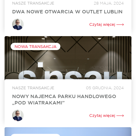
NASZE TRANSAKCJE
28 MAJA, 2024
DWA NOWE OTWARCIA W OUTLET LUBLIN
W czerwcu w Outlet Lublin otworzą się dwa nowe lokale. Na
powiększenie swojego dotychczasowego sklepu o ponad
Czytaj więcej
250 mkw. zdecydował się Ochnik. Nowy lokal o powierzchni
350 mkw. będzie tworzyć...
NOWA TRANSAKCJA
NASZE TRANSAKCJE
05 GRUDNIA, 2024
NOWY NAJEMCA PARKU HANDLOWEGO
„POD WIATRAKAMI”
Sinsay, marka z portfolio Grupy LPP, wynajęła 860 mkw.
powierzchni w Parku Handlowym „Pod Wiatrakami” koło
Czytaj więcej
Słupska. Otwarcie sklepu jest zaplanowane na kwiecień 2024
roku. Za rekomercjalizację obiektu i stworzenie...