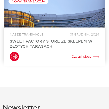
NOWA TRANSAKCJA
NASZE TRANSAKCJE
01 GRUDNIA, 2024
SWEET FACTORY STORE ZE SKLEPEM W
ZŁOTYCH TARASACH
Sweet Factory Store otworzył swój sklep w Złotych
Tarasach. To już 24. w Polsce i 3. w Warszawie stacjonarny
Czytaj więcej
punkt sprzedaży tej niezwykle popularnej marki oferującej
szeroki wybór słodyczy. Za...
Newsletter