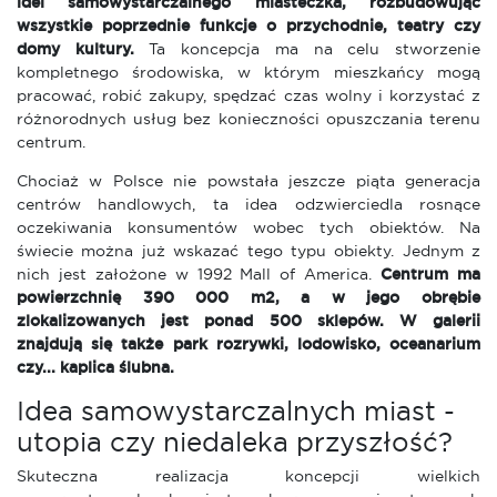
idei samowystarczalnego miasteczka, rozbudowując
wszystkie poprzednie funkcje o przychodnie, teatry czy
domy kultury.
Ta koncepcja ma na celu stworzenie
kompletnego środowiska, w którym mieszkańcy mogą
pracować, robić zakupy, spędzać czas wolny i korzystać z
różnorodnych usług bez konieczności opuszczania terenu
centrum.
Chociaż w Polsce nie powstała jeszcze piąta generacja
centrów handlowych, ta idea odzwierciedla rosnące
oczekiwania konsumentów wobec tych obiektów. Na
świecie można już wskazać tego typu obiekty. Jednym z
nich jest założone w 1992 Mall of America.
Centrum ma
powierzchnię 390 000 m2, a w jego obrębie
zlokalizowanych jest ponad 500 sklepów. W galerii
znajdują się także park rozrywki, lodowisko, oceanarium
czy... kaplica ślubna.
Idea samowystarczalnych miast -
utopia czy niedaleka przyszłość?
Skuteczna realizacja koncepcji wielkich