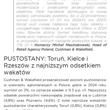
powierzchnie handlowe oraz poczynione
modernizacje i zwiększenie atrakcyjności wielu
obiektów. Parki handlowe dominujące w nowej
podaży odnotowały podobny, bo o 22-procentowy
wzrost czynszów r/r (IV kw. 2024/IV kw. 2023)
biorąc pod uwagę najlepsze tego typu obiekty i
uwzględniając indeksację o wskaźnik inflacji w 2024
roku. Równie istotny format handlowy stanowią
lokale przy topowych ulicach handlowych w Polsce,
w przypadku których nastąpiła podwyżka stawek o
17% r/r
– tłumaczy Michał Masztakowski, Head of
Retail Agency Poland, Cushman & Wakefield.
PUSTOSTANY: Toruń, Kielce i
Rzeszów z najniższym odsetkiem
wakatów
Cushman & Wakefield przeanalizował poziom pustostanów
w szesnastu aglomeracjach w Polsce, gdzie w 2024 roku
wyniósł on 3%, co oznacza spadek o 0.3 p.p. r/r. Najwyższy
odsetek powierzchni niewynajętej znajdował się w Lublinie
(4,8%) oraz Poznaniu (4,6%). Z kolei najniższe wskaźniki
pustostanów charakteryzowały Toruń (0,8%), Kielce (0,8%)