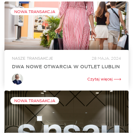
NOWA TRANSAKCJA
NASZE TRANSAKCJE
28 MAJA, 2024
DWA NOWE OTWARCIA W OUTLET LUBLIN
W czerwcu w Outlet Lublin otworzą się dwa nowe lokale. Na
powiększenie swojego dotychczasowego sklepu o ponad
Czytaj więcej
250 mkw. zdecydował się Ochnik. Nowy lokal o powierzchni
350 mkw. będzie tworzyć...
NOWA TRANSAKCJA