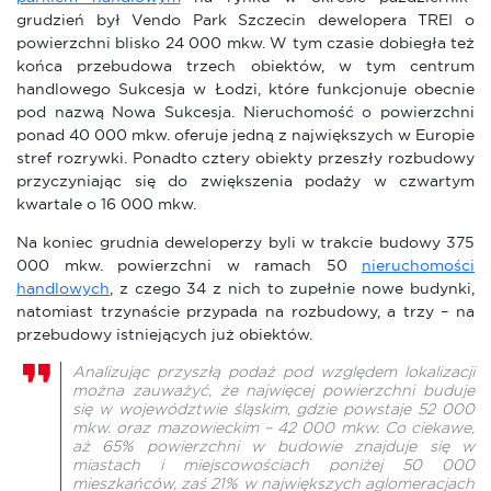
grudzień był Vendo Park Szczecin dewelopera TREI o
powierzchni blisko 24 000 mkw. W tym czasie dobiegła też
końca przebudowa trzech obiektów, w tym centrum
handlowego Sukcesja w Łodzi, które funkcjonuje obecnie
pod nazwą Nowa Sukcesja. Nieruchomość o powierzchni
ponad 40 000 mkw. oferuje jedną z największych w Europie
stref rozrywki. Ponadto cztery obiekty przeszły rozbudowy
przyczyniając się do zwiększenia podaży w czwartym
kwartale o 16 000 mkw.
Na koniec grudnia deweloperzy byli w trakcie budowy 375
000 mkw. powierzchni w ramach 50
nieruchomości
handlowych
, z czego 34 z nich to zupełnie nowe budynki,
natomiast trzynaście przypada na rozbudowy, a trzy – na
przebudowy istniejących już obiektów.
Analizując przyszłą podaż pod względem lokalizacji
można zauważyć, że najwięcej powierzchni buduje
się w województwie śląskim, gdzie powstaje 52 000
mkw. oraz mazowieckim – 42 000 mkw. Co ciekawe,
aż 65% powierzchni w budowie znajduje się w
miastach i miejscowościach poniżej 50 000
mieszkańców, zaś 21% w największych aglomeracjach