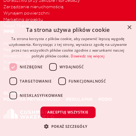
Doradztwo przy zakupie i sprzedaży
Zarządzanie nieruchomością
Wynajem powierzchni
Marketing projektu
×
Retail Therapy
Ta strona używa plików cookie
INNE
Ta strona korzysta z plików cookie, aby zapewnić lepszą wygodę
Kontakt
użytkowania. Korzystając z tej strony, wyrażasz zgodę na używanie
Raporty C&W
przez nas wszystkich plików cookie zgodnie z warunkami naszej
Poradniki C&W
polityki plików cookie.
Dowiedz się więcej
Transakcje C&W
NIEZBĘDNE
WYDAJNOŚĆ
Eventy C&W
TARGETOWANIE
FUNKCJONALNOŚĆ
GLOBAL
NIESKLASYFIKOWANE
POLITYKA PRYWATNOŚCI
REGULAMIN
RODO
AKCEPTUJ WSZYSTKIE
POKAŻ SZCZEGÓŁY