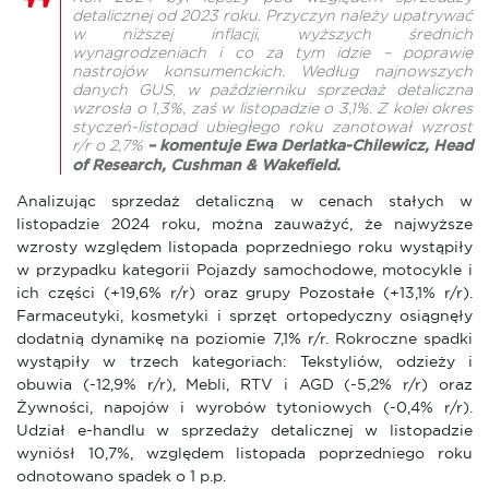
detalicznej od 2023 roku. Przyczyn należy upatrywać
w niższej inflacji, wyższych średnich
wynagrodzeniach i co za tym idzie – poprawie
nastrojów konsumenckich. Według najnowszych
danych GUS, w październiku sprzedaż detaliczna
wzrosła o 1,3%, zaś w listopadzie o 3,1%. Z kolei okres
styczeń-listopad ubiegłego roku zanotował wzrost
r/r o 2,7%
– komentuje Ewa Derlatka-Chilewicz, Head
of Research, Cushman & Wakefield.
Analizując sprzedaż detaliczną w cenach stałych w
listopadzie 2024 roku, można zauważyć, że najwyższe
wzrosty względem listopada poprzedniego roku wystąpiły
w przypadku kategorii Pojazdy samochodowe, motocykle i
ich części (+19,6% r/r) oraz grupy Pozostałe (+13,1% r/r).
Farmaceutyki, kosmetyki i sprzęt ortopedyczny osiągnęły
dodatnią dynamikę na poziomie 7,1% r/r. Rokroczne spadki
wystąpiły w trzech kategoriach: Tekstyliów, odzieży i
obuwia (-12,9% r/r), Mebli, RTV i AGD (-5,2% r/r) oraz
Żywności, napojów i wyrobów tytoniowych (-0,4% r/r).
Udział e-handlu w sprzedaży detalicznej w listopadzie
wyniósł 10,7%, względem listopada poprzedniego roku
odnotowano spadek o 1 p.p.