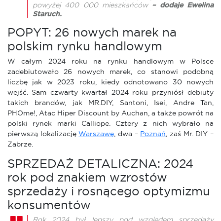
powyżej 400 000 mieszkańców
– dodaje Ewelina
Staruch.
POPYT: 26 nowych marek na
polskim rynku handlowym
W całym 2024 roku na rynku handlowym w Polsce
zadebiutowało 26 nowych marek, co stanowi podobną
liczbę jak w 2023 roku, kiedy odnotowano 30 nowych
wejść. Sam czwarty kwartał 2024 roku przyniósł debiuty
takich brandów, jak MR.DIY, Santoni, Isei, Andre Tan,
PHOme!, Atac Hiper Discount by Auchan, a także powrót na
polski rynek marki Calliope. Cztery z nich wybrało na
pierwszą lokalizację
Warszawę
, dwa –
Poznań
, zaś Mr. DIY –
Zabrze.
SPRZEDAŻ DETALICZNA: 2024
rok pod znakiem wzrostów
sprzedaży i rosnącego optymizmu
konsumentów
Rok 2024 był lepszy pod względem sprzedaży