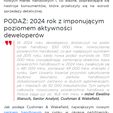
nowych marek handlowych i, co ważne, poprawiające się
nastroje konsumentów, które przełożyły się na wzrost
sprzedaży detalicznej.
PODAŻ: 2024 rok z imponującym
poziomem aktywności
deweloperów
W 2024 roku deweloperzy dostarczyli na polski
rynek handlowy 530 000 mkw. nowoczesnej
powierzchni handlowej1, co jest najlepszym wynikiem
od 2015 roku, kiedy nowa podaż wyniosła ok. 700
000 mkw. Uwzględniając zamknięcia obiektów, baza
powierzchni handlowych w 2024 roku zwiększyła się
o 481 000 mkw., ponieważ 49 000 mkw. zniknęło z
rynku. Sam czwarty kwartał przyniósł zakończenie
budowy dwunastu parków handlowych
zlokalizowanych zarówno w dużych aglomeracjach,
jak i miastach do 50 000 mieszkańców. Tym samym
całkowita nowoczesna powierzchnia handlowa w
Polsce sięga już ok. 16,8 mln mkw.
– mówi Ewelina
Staruch, Senior Analyst, Cushman & Wakefield.
Jak podaje Cushman & Wakefield, największym nowym
parkiem handlowym
na rynku w okresie październik-