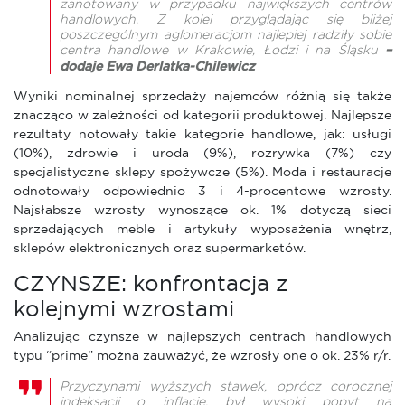
zanotowany w przypadku największych centrów
handlowych. Z kolei przyglądając się bliżej
poszczególnym aglomeracjom najlepiej radziły sobie
centra handlowe w Krakowie, Łodzi i na Śląsku
–
dodaje Ewa Derlatka-Chilewicz
Wyniki nominalnej sprzedaży najemców różnią się także
znacząco w zależności od kategorii produktowej. Najlepsze
rezultaty notowały takie kategorie handlowe, jak: usługi
(10%), zdrowie i uroda (9%), rozrywka (7%) czy
specjalistyczne sklepy spożywcze (5%). Moda i restauracje
odnotowały odpowiednio 3 i 4-procentowe wzrosty.
Najsłabsze wzrosty wynoszące ok. 1% dotyczą sieci
sprzedających meble i artykuły wyposażenia wnętrz,
sklepów elektronicznych oraz supermarketów.
CZYNSZE: konfrontacja z
kolejnymi wzrostami
Analizując czynsze w najlepszych centrach handlowych
typu “prime” można zauważyć, że wzrosły one o ok. 23% r/r.
Przyczynami wyższych stawek, oprócz corocznej
indeksacji o inflację, był wysoki popyt na