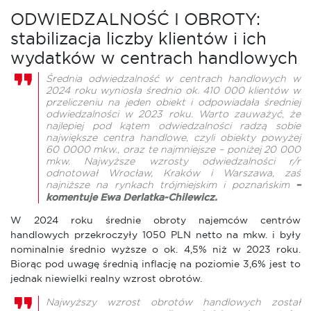
ODWIEDZALNOŚĆ I OBROTY:
stabilizacja liczby klientów i ich
wydatków w centrach handlowych
Średnia odwiedzalność w centrach handlowych w
2024 roku wyniosła średnio ok. 410 000 klientów w
przeliczeniu na jeden obiekt i odpowiadała średniej
odwiedzalności w 2023 roku. Warto zauważyć, że
najlepiej pod kątem odwiedzalności radzą sobie
największe centra handlowe, czyli obiekty powyżej
60 0000 mkw., oraz te najmniejsze – poniżej 20 000
mkw. Najwyższe wzrosty odwiedzalności r/r
odnotował Wrocław, Kraków i Warszawa, zaś
najniższe na rynkach trójmiejskim i poznańskim
–
komentuje Ewa Derlatka-Chilewicz.
W 2024 roku średnie obroty najemców centrów
handlowych przekroczyły 1050 PLN netto na mkw. i były
nominalnie średnio wyższe o ok. 4,5% niż w 2023 roku.
Biorąc pod uwagę średnią inflację na poziomie 3,6% jest to
jednak niewielki realny wzrost obrotów.
Najwyższy wzrost obrotów handlowych został