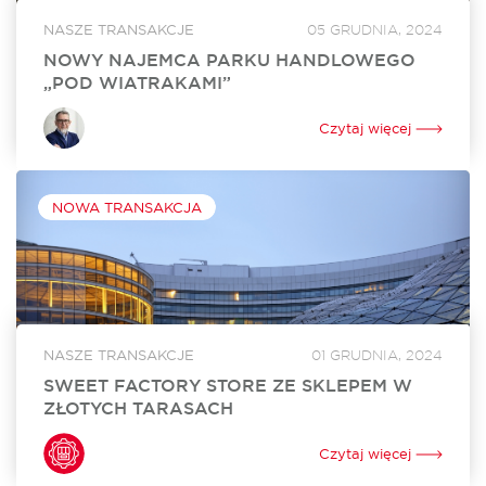
NASZE TRANSAKCJE
05 GRUDNIA, 2024
NOWY NAJEMCA PARKU HANDLOWEGO
„POD WIATRAKAMI”
Sinsay, marka z portfolio Grupy LPP, wynajęła 860 mkw.
powierzchni w Parku Handlowym „Pod Wiatrakami” koło
Czytaj więcej
Słupska. Otwarcie sklepu jest zaplanowane na kwiecień 2024
roku. Za rekomercjalizację obiektu i stworzenie...
NOWA TRANSAKCJA
NASZE TRANSAKCJE
01 GRUDNIA, 2024
SWEET FACTORY STORE ZE SKLEPEM W
ZŁOTYCH TARASACH
Sweet Factory Store otworzył swój sklep w Złotych
Tarasach. To już 24. w Polsce i 3. w Warszawie stacjonarny
Czytaj więcej
punkt sprzedaży tej niezwykle popularnej marki oferującej
szeroki wybór słodyczy. Za...