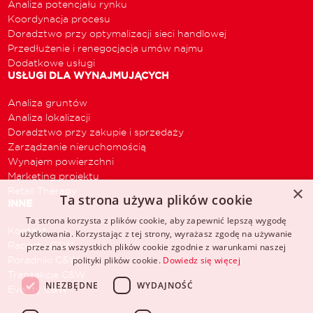
Analiza potencjału rynku
Koordynacja procesu
Doradztwo przy optymalizacji sieci handlowej
Przedłużenie i renegocjacja umów najmu
Dodatkowe usługi
USŁUGI DLA WYNAJMUJĄCYCH
Analiza gruntów
Analiza lokalizacji
Doradztwo przy zakupie i sprzedaży
Zarządzanie nieruchomością
Wynajem powierzchni
Marketing projektu
×
Retail Therapy
Ta strona używa plików cookie
INNE
Ta strona korzysta z plików cookie, aby zapewnić lepszą wygodę
Kontakt
użytkowania. Korzystając z tej strony, wyrażasz zgodę na używanie
Raporty C&W
przez nas wszystkich plików cookie zgodnie z warunkami naszej
Poradniki C&W
polityki plików cookie.
Dowiedz się więcej
Transakcje C&W
NIEZBĘDNE
WYDAJNOŚĆ
Eventy C&W