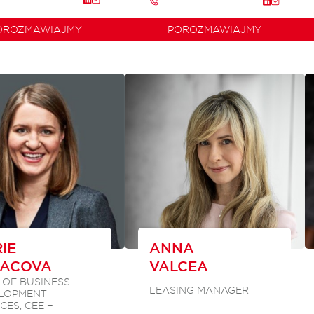
OROZMAWIAJMY
POROZMAWIAJMY
IE
ANNA
LACOVA
VALCEA
 OF BUSINESS
LEASING MANAGER
LOPMENT
CES, CEE +