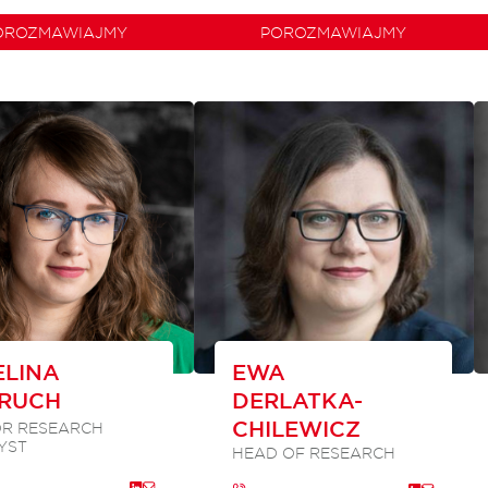
OROZMAWIAJMY
POROZMAWIAJMY
LINA
EWA
RUCH
DERLATKA-
CHILEWICZ
OR RESEARCH
YST
HEAD OF RESEARCH