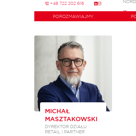
NORDI
+48 722 202 616
POROZMAWIAJMY
P
MICHAŁ
MASZTAKOWSKI
DYREKTOR DZIAŁU
RETAIL | PARTNER