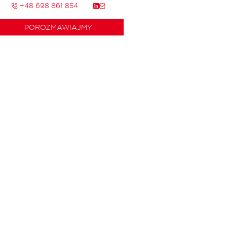
+48 698 861 854
POROZMAWIAJMY