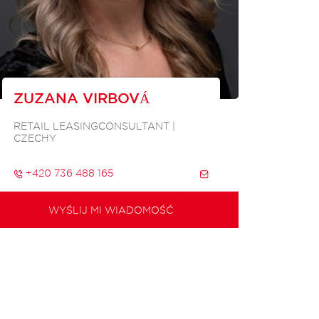
ZUZANA VIRBOVÁ
RETAIL LEASINGCONSULTANT |
CZECHY
+420 736 488 165
WYŚLIJ MI WIADOMOŚĆ