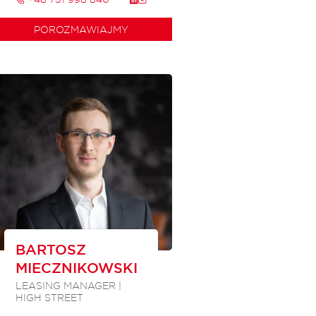
POROZMAWIAJMY
BARTOSZ
MIECZNIKOWSKI
LEASING MANAGER |
HIGH STREET