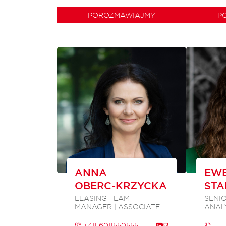
POROZMAWIAJMY
P
ANNA
EWE
OBERC-KRZYCKA
STA
LEASING TEAM
SENI
MANAGER | ASSOCIATE
ANAL
+48 608550555