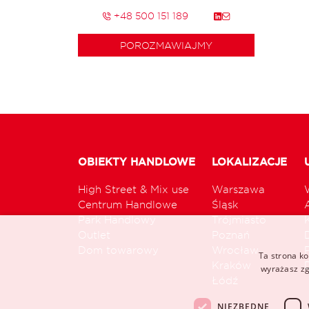
+48 500 151 189
POROZMAWIAJMY
OBIEKTY HANDLOWE
LOKALIZACJE
High Street & Mix use
Warszawa
Centrum Handlowe
Śląsk
Park Handlowy
Trójmiasto
Outlet
Poznań
Dom towarowy
Wrocław
Ta strona ko
Kraków
wyrażasz zg
Łódź
NIEZBĘDNE