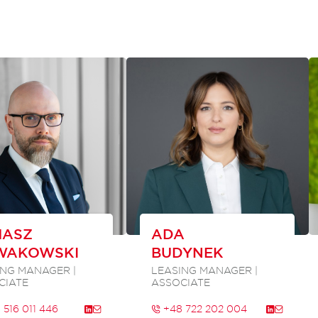
MASZ
ADA
WAKOWSKI
BUDYNEK
ING MANAGER |
LEASING MANAGER |
CIATE
ASSOCIATE
516 011 446
+48 722 202 004