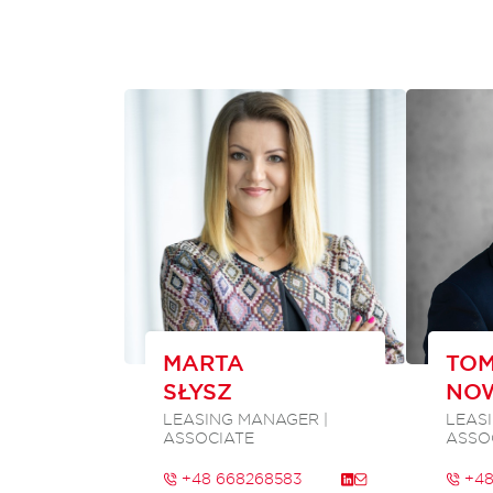
MARTA
TO
SŁYSZ
NO
LEASING MANAGER |
LEAS
ASSOCIATE
ASSO
+48 668268583
+48 