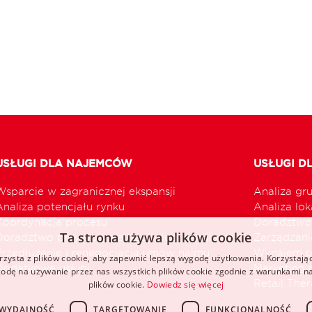
USŁUGI DLA NAJEMCÓW
USŁUGI D
Wsparcie w zagranicznej ekspansji
Analiza gr
Analiza potencjału rynku
Analiza loka
Koordynacja procesu
Doradztwo 
Ta strona używa plików cookie
Doradztwo przy optymalizacji sieci handlowej
Zarządzani
Przedłużenie i renegocjacja umów najmu
Wynajem p
rzysta z plików cookie, aby zapewnić lepszą wygodę użytkowania. Korzystając 
Dodatkowe usługi
Marketing 
odę na używanie przez nas wszystkich plików cookie zgodnie z warunkami nas
Retail The
plików cookie.
Dowiedz się więcej
WYDAJNOŚĆ
TARGETOWANIE
FUNKCJONALNOŚĆ