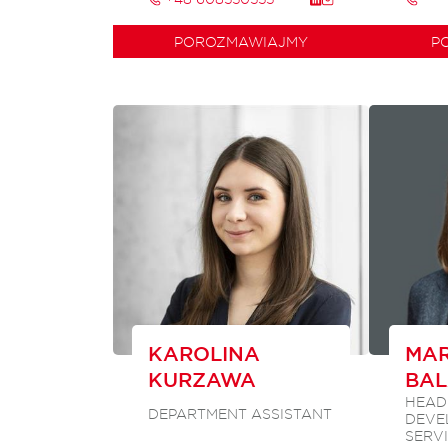
POROZMAWIAJMY
P
KAROLINA
MAR
KURZAWA
BA
HEAD
DEPARTMENT ASSISTANT
DEVE
SERVI