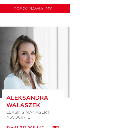
POROZMAWIAJMY
ALEKSANDRA
WALASZEK
LEASING MANAGER |
ASSOCIATE
+48 731 998 840