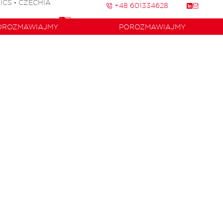
CS • CZECHIA
+48 601334628
OROZMAWIAJMY
POROZMAWIAJMY