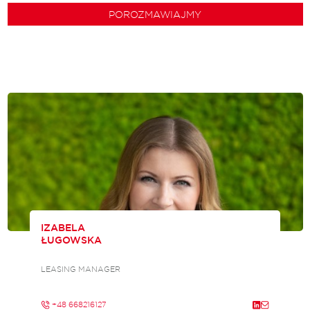
POROZMAWIAJMY
IZABELA
ŁUGOWSKA
LEASING MANAGER
+48 668216127