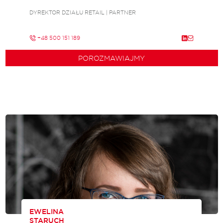
DYREKTOR DZIAŁU RETAIL | PARTNER
+48 500 151 189
POROZMAWIAJMY
EWELINA
STARUCH