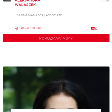
ALEKSANDRA
WALASZEK
LEASING MANAGER | ASSOCIATE
+48 731 998 840
POROZMAWIAJMY