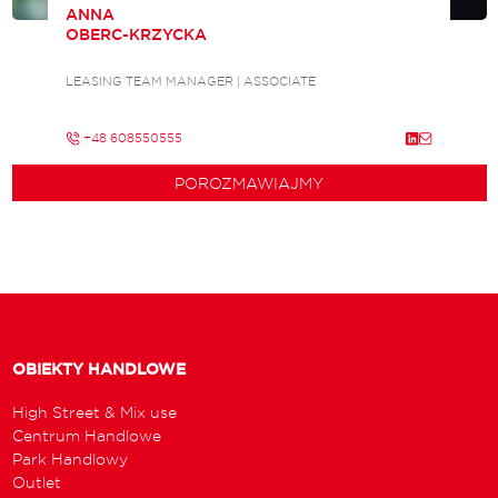
ANNA
OBERC-KRZYCKA
LEASING TEAM MANAGER | ASSOCIATE
+48 608550555
POROZMAWIAJMY
OBIEKTY HANDLOWE
High Street & Mix use
Centrum Handlowe
Park Handlowy
Outlet