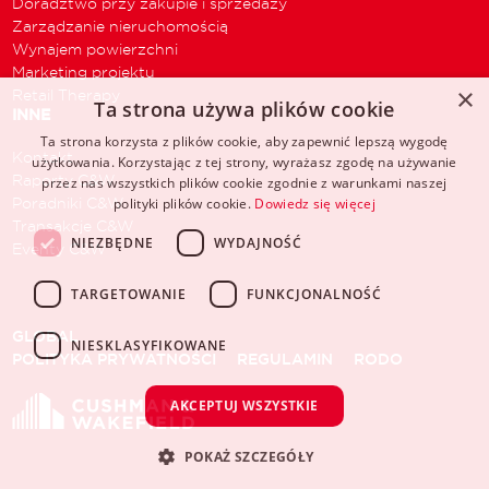
Doradztwo przy zakupie i sprzedaży
Zarządzanie nieruchomością
Wynajem powierzchni
Marketing projektu
×
Retail Therapy
Ta strona używa plików cookie
INNE
Ta strona korzysta z plików cookie, aby zapewnić lepszą wygodę
Kontakt
użytkowania. Korzystając z tej strony, wyrażasz zgodę na używanie
Raporty C&W
przez nas wszystkich plików cookie zgodnie z warunkami naszej
Poradniki C&W
polityki plików cookie.
Dowiedz się więcej
Transakcje C&W
NIEZBĘDNE
WYDAJNOŚĆ
Eventy C&W
TARGETOWANIE
FUNKCJONALNOŚĆ
GLOBAL
NIESKLASYFIKOWANE
POLITYKA PRYWATNOŚCI
REGULAMIN
RODO
AKCEPTUJ WSZYSTKIE
POKAŻ SZCZEGÓŁY