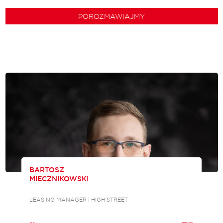
POROZMAWIAJMY
BARTOSZ
MIECZNIKOWSKI
LEASING MANAGER | HIGH STREET