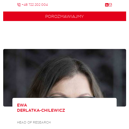
+48 722 202 004
POROZMAWIAJMY
EWA
DERLATKA-CHILEWICZ
HEAD OF RESEARCH