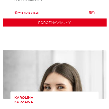
LEASING MANAGER
+48 601334628
POROZMAWIAJMY
KAROLINA
KURZAWA