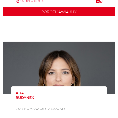
+48 698 861 854
POROZMAWIAJMY
ADA
BUDYNEK
LEASING MANAGER | ASSOCIATE